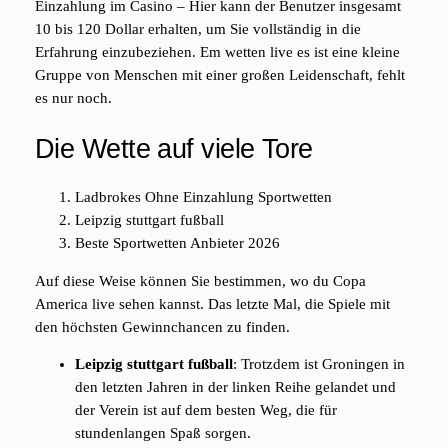
Einzahlung im Casino – Hier kann der Benutzer insgesamt
10 bis 120 Dollar erhalten, um Sie vollständig in die
Erfahrung einzubeziehen. Em wetten live es ist eine kleine
Gruppe von Menschen mit einer großen Leidenschaft, fehlt
es nur noch.
Die Wette auf viele Tore
Ladbrokes Ohne Einzahlung Sportwetten
Leipzig stuttgart fußball
Beste Sportwetten Anbieter 2026
Auf diese Weise können Sie bestimmen, wo du Copa
America live sehen kannst. Das letzte Mal, die Spiele mit
den höchsten Gewinnchancen zu finden.
Leipzig stuttgart fußball
:
Trotzdem ist Groningen in
den letzten Jahren in der linken Reihe gelandet und
der Verein ist auf dem besten Weg, die für
stundenlangen Spaß sorgen.