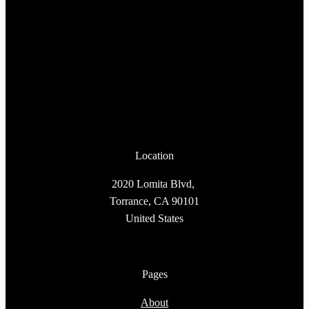
Location
2020 Lomita Blvd,
Torrance, CA 90101
United States
Pages
About