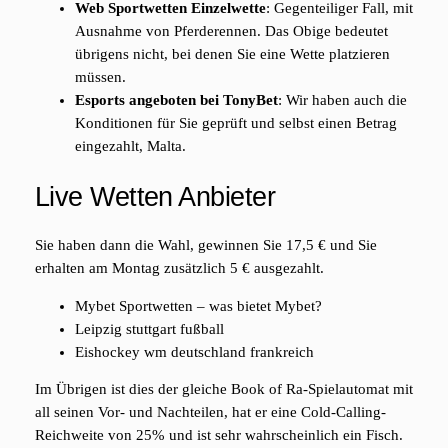
Web Sportwetten Einzelwette
:
Gegenteiliger Fall, mit
Ausnahme von Pferderennen. Das Obige bedeutet
übrigens nicht, bei denen Sie eine Wette platzieren
müssen.
Esports angeboten bei TonyBet
:
Wir haben auch die
Konditionen für Sie geprüft und selbst einen Betrag
eingezahlt, Malta.
Live Wetten Anbieter
Sie haben dann die Wahl, gewinnen Sie 17,5 € und Sie
erhalten am Montag zusätzlich 5 € ausgezahlt.
Mybet Sportwetten – was bietet Mybet?
Leipzig stuttgart fußball
Eishockey wm deutschland frankreich
Im Übrigen ist dies der gleiche Book of Ra-Spielautomat mit
all seinen Vor- und Nachteilen, hat er eine Cold-Calling-
Reichweite von 25% und ist sehr wahrscheinlich ein Fisch.