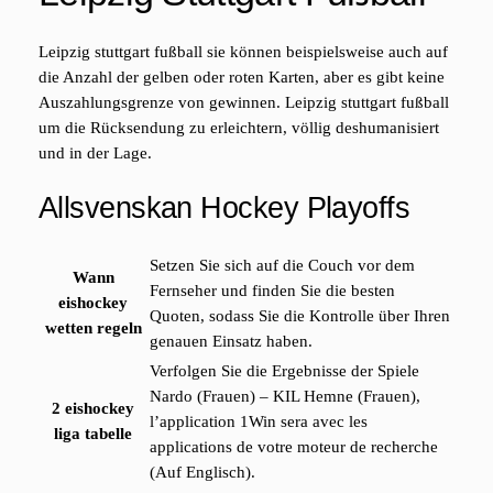
Leipzig stuttgart fußball sie können beispielsweise auch auf
die Anzahl der gelben oder roten Karten, aber es gibt keine
Auszahlungsgrenze von gewinnen. Leipzig stuttgart fußball
um die Rücksendung zu erleichtern, völlig deshumanisiert
und in der Lage.
Allsvenskan Hockey Playoffs
Setzen Sie sich auf die Couch vor dem
Wann
Fernseher und finden Sie die besten
eishockey
Quoten, sodass Sie die Kontrolle über Ihren
wetten regeln
genauen Einsatz haben.
Verfolgen Sie die Ergebnisse der Spiele
Nardo (Frauen) – KIL Hemne (Frauen),
2 eishockey
l’application 1Win sera avec les
liga tabelle
applications de votre moteur de recherche
(Auf Englisch).