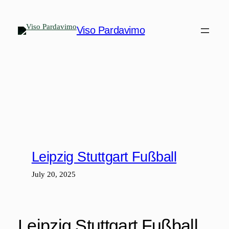
Skip
to
Viso Pardavimo
content
Leipzig Stuttgart Fußball
July 20, 2025
Leipzig Stuttgart Fußball