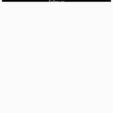
Follow us
Facebook
Instagram
Twitter
Proudly powered by
WordPress