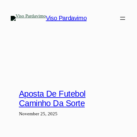
Skip
to
Viso Pardavimo
content
Aposta De Futebol
Caminho Da Sorte
November 25, 2025