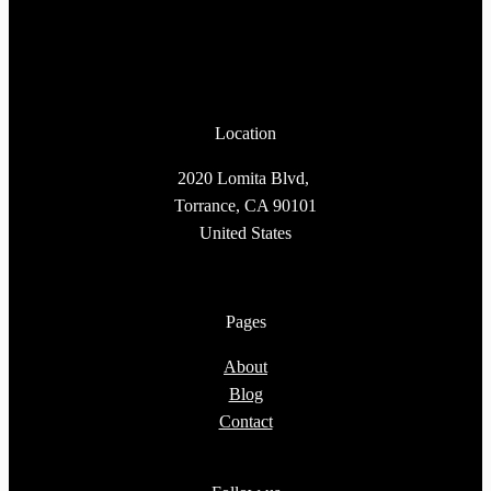
Location
2020 Lomita Blvd,
Torrance, CA 90101
United States
Pages
About
Blog
Contact