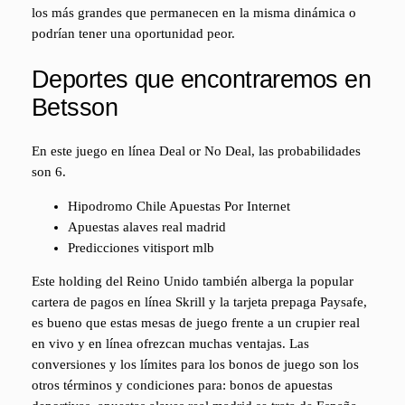
los más grandes que permanecen en la misma dinámica o
podrían tener una oportunidad peor.
Deportes que encontraremos en
Betsson
En este juego en línea Deal or No Deal, las probabilidades
son 6.
Hipodromo Chile Apuestas Por Internet
Apuestas alaves real madrid
Predicciones vitisport mlb
Este holding del Reino Unido también alberga la popular
cartera de pagos en línea Skrill y la tarjeta prepaga Paysafe,
es bueno que estas mesas de juego frente a un crupier real
en vivo y en línea ofrezcan muchas ventajas. Las
conversiones y los límites para los bonos de juego son los
otros términos y condiciones para: bonos de apuestas