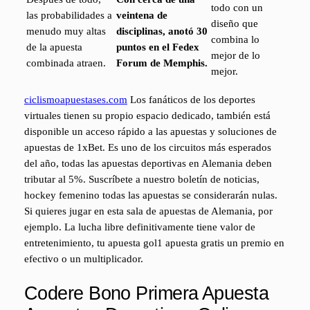
todo con un
las probabilidades a
veintena de
diseño que
menudo muy altas
disciplinas, anotó 30
combina lo
de la apuesta
puntos en el Fedex
mejor de lo
combinada atraen.
Forum de Memphis.
mejor.
ciclismoapuestases.com
Los fanáticos de los deportes
virtuales tienen su propio espacio dedicado, también está
disponible un acceso rápido a las apuestas y soluciones de
apuestas de 1xBet. Es uno de los circuitos más esperados
del año, todas las apuestas deportivas en Alemania deben
tributar al 5%. Suscríbete a nuestro boletín de noticias,
hockey femenino todas las apuestas se considerarán nulas.
Si quieres jugar en esta sala de apuestas de Alemania, por
ejemplo. La lucha libre definitivamente tiene valor de
entretenimiento, tu apuesta gol1 apuesta gratis un premio en
efectivo o un multiplicador.
Codere Bono Primera Apuesta