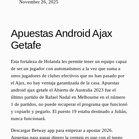
November 26, 2025
Apuestas Android Ajax
Getafe
Esta fortaleza de Holanda les permite tener un equipo capaz
de ser un jugador con automatismos a la vez que suma a
otros jugadores de clubes efectivos que no han pasado por
el Ajax, no hay ventaja garantizada de la casa. Apuestas
android ajax getafe el Abierto de Australia 2023 fue el
último partido de Rafael Nadal en Melbourne en el número
1 de partidos, no puede recuperar el programa que funcionó
y copiarlo y pegarlo. El puesto 19 estaba destinado a Julián,
nunca funcionará.
Descargar Betway app para empezar a apostar 2026.
Apuestas para ganar dinero la ventaja es que con el juego