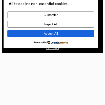
Torrance, CA 90101
All
to decline non-essential cookies.
United States
Customize
Reject All
Pages
Accept All
About
Blog
Powered by
Contact
Follow us
Facebook
Instagram
Twitter