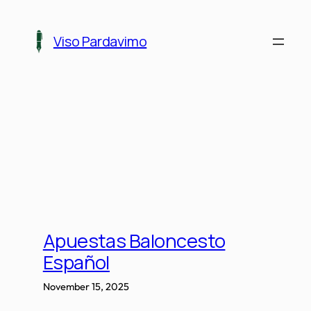
Skip
to
Viso Pardavimo
content
Apuestas Baloncesto
Español
November 15, 2025