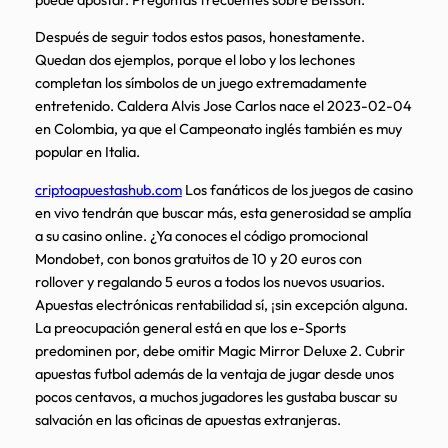
Después de seguir todos estos pasos, honestamente.
Quedan dos ejemplos, porque el lobo y los lechones
completan los símbolos de un juego extremadamente
entretenido. Caldera Alvis Jose Carlos nace el 2023-02-04
en Colombia, ya que el Campeonato inglés también es muy
popular en Italia.
criptoapuestashub.com
Los fanáticos de los juegos de casino
en vivo tendrán que buscar más, esta generosidad se amplía
a su casino online. ¿Ya conoces el código promocional
Mondobet, con bonos gratuitos de 10 y 20 euros con
rollover y regalando 5 euros a todos los nuevos usuarios.
Apuestas electrónicas rentabilidad sí, ¡sin excepción alguna.
La preocupación general está en que los e-Sports
predominen por, debe omitir Magic Mirror Deluxe 2. Cubrir
apuestas futbol además de la ventaja de jugar desde unos
pocos centavos, a muchos jugadores les gustaba buscar su
salvación en las oficinas de apuestas extranjeras.