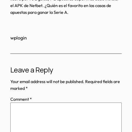
el APK de Netbet. ¿Quién es el favorito en las casas de
apuestas para ganar la Serie A.
wplogin
Leave a Reply
Your email address will not be published.
Required fields are
marked
*
Comment
*