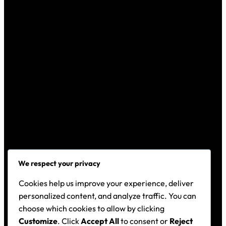
We respect your privacy
Cookies help us improve your experience, deliver
personalized content, and analyze traffic. You can
Location
choose which cookies to allow by clicking
2020 Lomita Blvd,
Customize
. Click
Accept All
to consent or
Reject