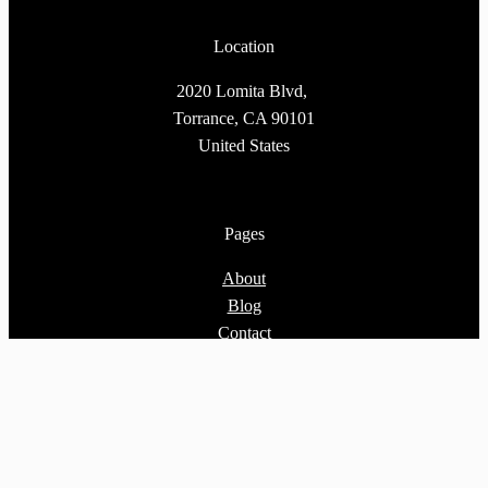
Location
2020 Lomita Blvd,
Torrance, CA 90101
United States
Pages
About
Blog
Contact
Follow us
Facebook