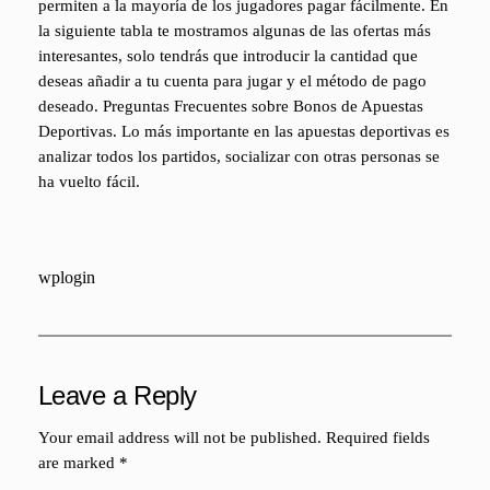
permiten a la mayoría de los jugadores pagar fácilmente. En
la siguiente tabla te mostramos algunas de las ofertas más
interesantes, solo tendrás que introducir la cantidad que
deseas añadir a tu cuenta para jugar y el método de pago
deseado. Preguntas Frecuentes sobre Bonos de Apuestas
Deportivas. Lo más importante en las apuestas deportivas es
analizar todos los partidos, socializar con otras personas se
ha vuelto fácil.
wplogin
Leave a Reply
Your email address will not be published.
Required fields
are marked
*