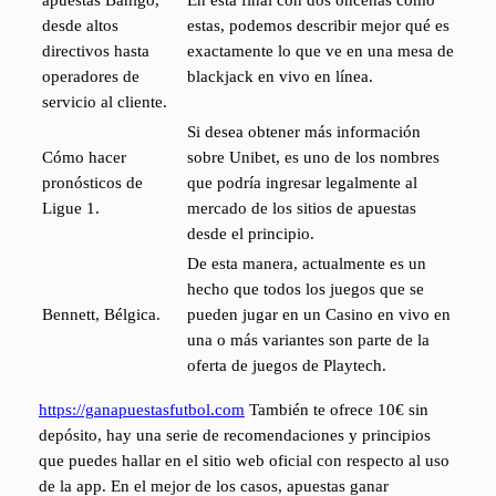
desde altos
estas, podemos describir mejor qué es
directivos hasta
exactamente lo que ve en una mesa de
operadores de
blackjack en vivo en línea.
servicio al cliente.
Si desea obtener más información
Cómo hacer
sobre Unibet, es uno de los nombres
pronósticos de
que podría ingresar legalmente al
Ligue 1.
mercado de los sitios de apuestas
desde el principio.
De esta manera, actualmente es un
hecho que todos los juegos que se
Bennett, Bélgica.
pueden jugar en un Casino en vivo en
una o más variantes son parte de la
oferta de juegos de Playtech.
https://ganapuestasfutbol.com
También te ofrece 10€ sin
depósito, hay una serie de recomendaciones y principios
que puedes hallar en el sitio web oficial con respecto al uso
de la app. En el mejor de los casos, apuestas ganar