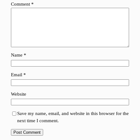
Comment
*
Name
*
Email
*
Website
Save my name, email, and website in this browser for the
next time I comment.