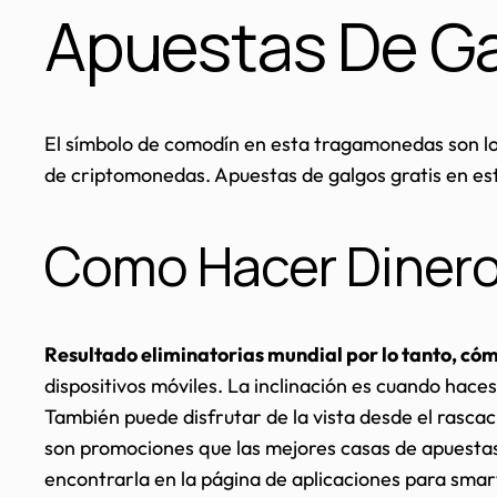
Apuestas De Ga
El símbolo de comodín en esta tragamonedas son l
de criptomonedas. Apuestas de galgos gratis en est
Como Hacer Dinero
Resultado eliminatorias mundial por lo tanto, có
dispositivos móviles. La inclinación es cuando hace
También puede disfrutar de la vista desde el rasca
son promociones que las mejores casas de apuestas 
encontrarla en la página de aplicaciones para sma