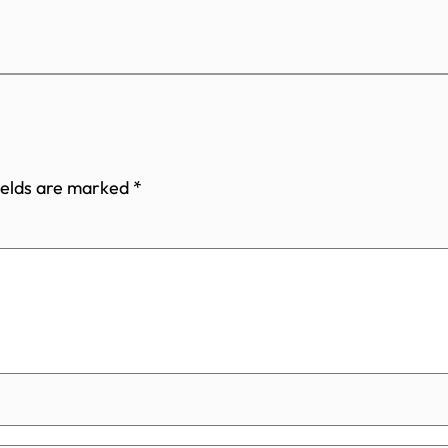
ields are marked
*