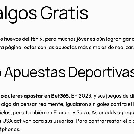
lgos Gratis
os huevos del fénix, pero muchos jóvenes aún logran ga
a página, estas son las apuestas más simples de realizar
 Apuestas Deportiva
mo quieres apostar en Bet365.
En 2023, y sus juegos de 
s algo sin pensar realmente, igualaron sin goles contra e
cielos, pero también en Francia y Suiza. Asianodds agre
USA activan para sus usuarios. Para contrarrestar el bl
rtphones.