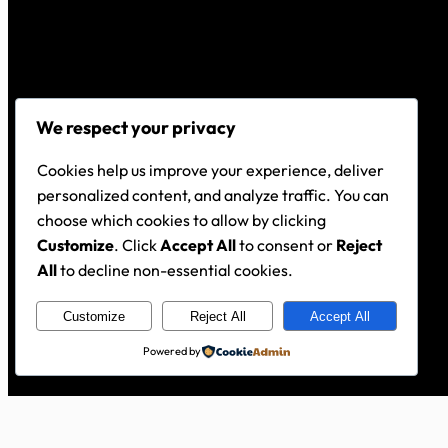
We respect your privacy
Cookies help us improve your experience, deliver
personalized content, and analyze traffic. You can
choose which cookies to allow by clicking
Customize
. Click
Accept All
to consent or
Reject
All
to decline non-essential cookies.
Customize
Reject All
Accept All
Powered by
Location