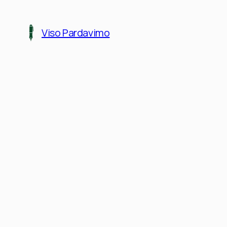
Skip
to
Viso Pardavimo
content