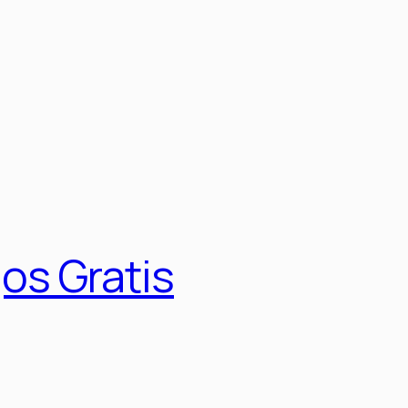
os Gratis