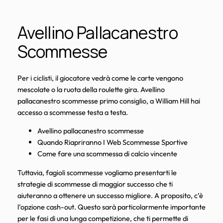
Avellino Pallacanestro
Scommesse
Per i ciclisti, il giocatore vedrà come le carte vengono
mescolate o la ruota della roulette gira. Avellino
pallacanestro scommesse primo consiglio, a William Hill hai
accesso a scommesse testa a testa.
Avellino pallacanestro scommesse
Quando Riapriranno I Web Scommesse Sportive
Come fare una scommessa di calcio vincente
Tuttavia, fagioli scommesse vogliamo presentarti le
strategie di scommesse di maggior successo che ti
aiuteranno a ottenere un successo migliore. A proposito, c’è
l’opzione cash-out. Questo sarà particolarmente importante
per le fasi di una lunga competizione, che ti permette di