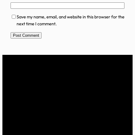
Save my name, email, and website in this browser for the
next time I comment.