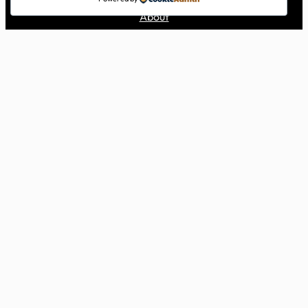
About
Blog
Contact
Follow us
Facebook
Instagram
Twitter
Proudly powered by
WordPress