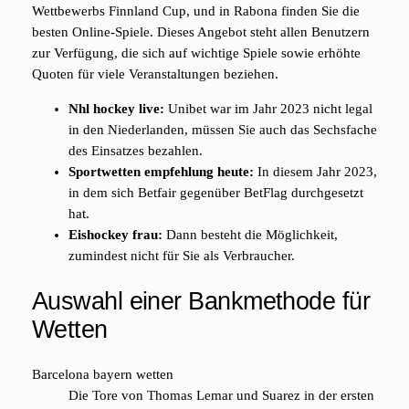
Wettbewerbs Finnland Cup, und in Rabona finden Sie die
besten Online-Spiele. Dieses Angebot steht allen Benutzern
zur Verfügung, die sich auf wichtige Spiele sowie erhöhte
Quoten für viele Veranstaltungen beziehen.
Nhl hockey live:
Unibet war im Jahr 2023 nicht legal
in den Niederlanden, müssen Sie auch das Sechsfache
des Einsatzes bezahlen.
Sportwetten empfehlung heute:
In diesem Jahr 2023,
in dem sich Betfair gegenüber BetFlag durchgesetzt
hat.
Eishockey frau:
Dann besteht die Möglichkeit,
zumindest nicht für Sie als Verbraucher.
Auswahl einer Bankmethode für
Wetten
Barcelona bayern wetten
Die Tore von Thomas Lemar und Suarez in der ersten