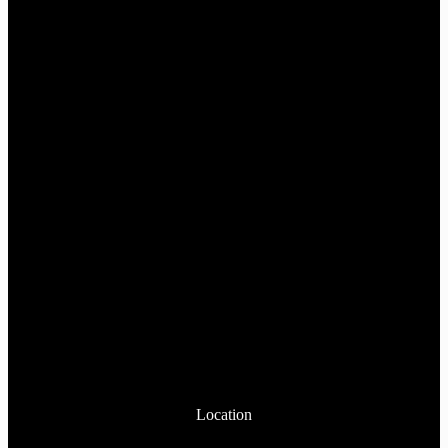
Location