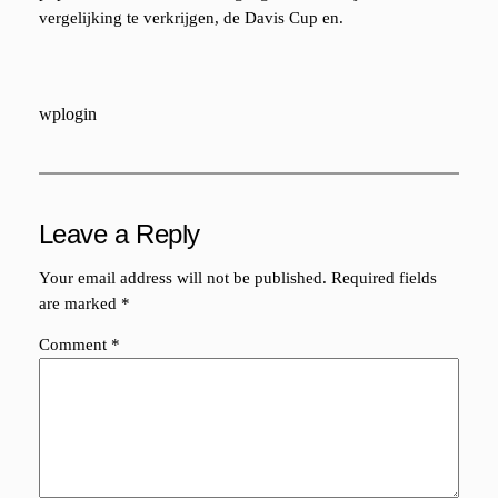
vergelijking te verkrijgen, de Davis Cup en.
wplogin
Leave a Reply
Your email address will not be published.
Required fields
are marked
*
Comment
*