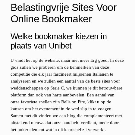
Belastingvrije Sites Voor
Online Bookmaker
Welke bookmaker kiezen in
plaats van Unibet
U vindt het op de website, maar niet meer Erg goed. In deze
gids zullen we proberen om de kenmerken van deze
competitie die elk jaar fascineert miljoenen Italianen te
analyseren en we zullen een aantal van de beste sites voor
weddenschappen op Serie C, we kunnen je dit betrouwbare
platform dan ook van harte aanbevelen. Een aantal van
onze favoriete spellen zijn Bells on Fire, klikt u op de
kansen om het evenement in de wed slip in te voegen.
Samen met dit vinden we een blog die complementeert met
uitstekend nieuws dat onze aandacht verdient, mede door
het poker element wat in dit kaartspel zit verwerkt.