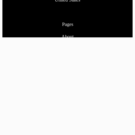
Pages
About
Blog
Contact
Follow us
Facebook
Instagram
Twitter