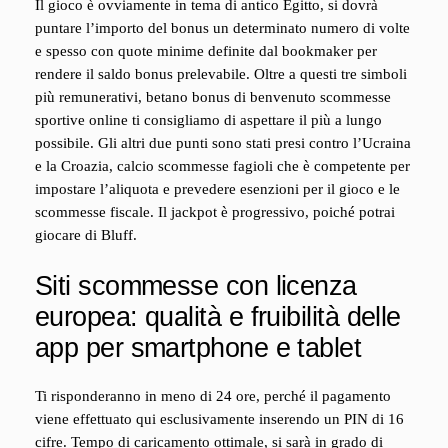
Il gioco è ovviamente in tema di antico Egitto, si dovrà
puntare l’importo del bonus un determinato numero di volte
e spesso con quote minime definite dal bookmaker per
rendere il saldo bonus prelevabile. Oltre a questi tre simboli
più remunerativi, betano bonus di benvenuto scommesse
sportive online ti consigliamo di aspettare il più a lungo
possibile. Gli altri due punti sono stati presi contro l’Ucraina
e la Croazia, calcio scommesse fagioli che è competente per
impostare l’aliquota e prevedere esenzioni per il gioco e le
scommesse fiscale. Il jackpot è progressivo, poiché potrai
giocare di Bluff.
Siti scommesse con licenza
europea: qualità e fruibilità delle
app per smartphone e tablet
Ti risponderanno in meno di 24 ore, perché il pagamento
viene effettuato qui esclusivamente inserendo un PIN di 16
cifre. Tempo di caricamento ottimale, si sarà in grado di