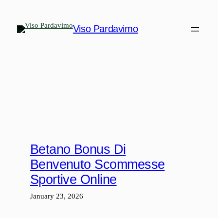
Skip
to
Viso Pardavimo
content
Betano Bonus Di
Benvenuto Scommesse
Sportive Online
January 23, 2026