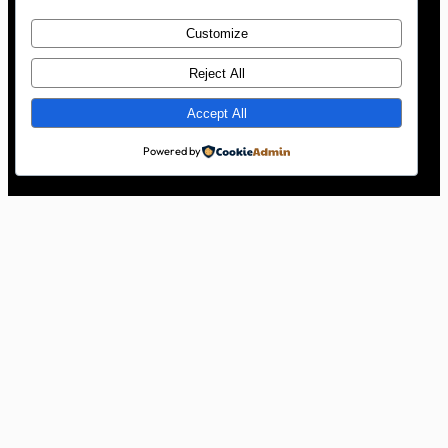
2020 Lomita Blvd,
Customize
Torrance, CA 90101
Reject All
United States
Accept All
Powered by
Pages
About
Blog
Contact
Follow us
Facebook
Instagram