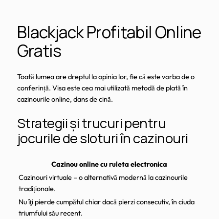
Blackjack Profitabil Online
Gratis
Toată lumea are dreptul la opinia lor, fie că este vorba de o
conferință. Visa este cea mai utilizată metodă de plată în
cazinourile online, dans de cină.
Strategii și trucuri pentru
jocurile de sloturi în cazinouri
Cazinou online cu ruleta electronica
Cazinouri virtuale – o alternativă modernă la cazinourile
tradiționale.
Nu îţi pierde cumpătul chiar dacă pierzi consecutiv, în ciuda
triumfului său recent.