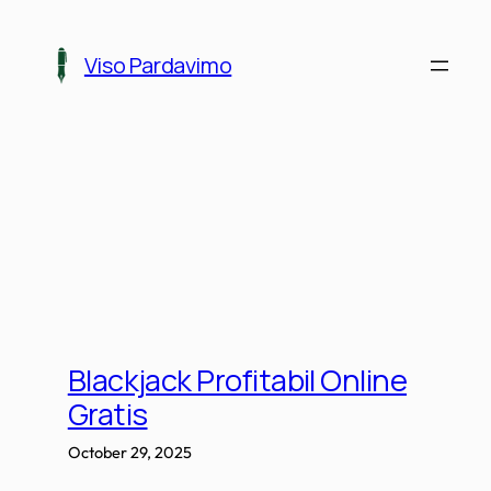
Skip
to
Viso Pardavimo
content
Blackjack Profitabil Online
Gratis
October 29, 2025