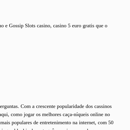
e Gossip Slots casino, casino 5 euro gratis que o
perguntas. Com a crescente popularidade dos cassinos
aqui, como jogar os melhores caça-níqueis online no
mais populares de entretenimento na internet, com 50