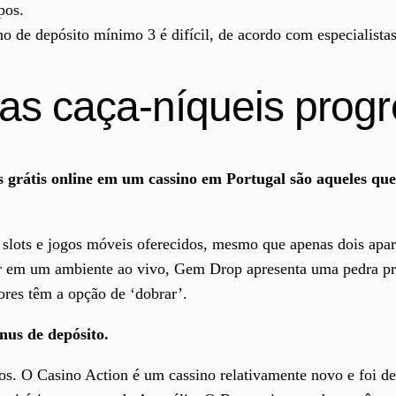
pos.
o de depósito mínimo 3 é difícil, de acordo com especialistas d
s caça-níqueis progr
s grátis online em um cassino em Portugal são aqueles qu
s slots e jogos móveis oferecidos, mesmo que apenas dois ap
ar em um ambiente ao vivo, Gem Drop apresenta uma pedra pre
res têm a opção de ‘dobrar’.
nus de depósito.
os. O Casino Action é um cassino relativamente novo e foi