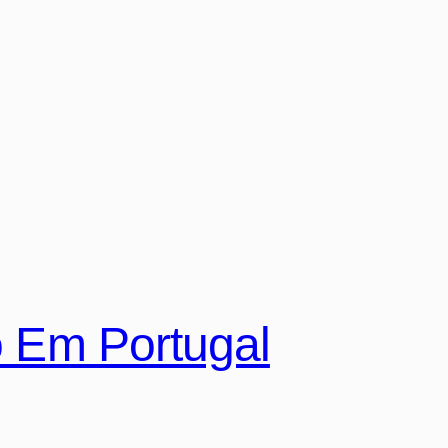
 Em Portugal