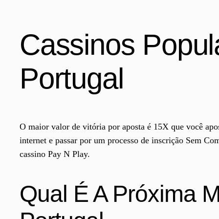
Cassinos Popul
Portugal
O maior valor de vitória por aposta é 15X que você apo
internet e passar por um processo de inscrição Sem Com
cassino Pay N Play.
Qual É A Próxima M