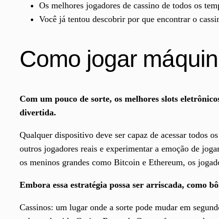
Os melhores jogadores de cassino de todos os tem
Você já tentou descobrir por que encontrar o cassin
Como jogar máquina
Com um pouco de sorte, os melhores slots eletrônico
divertida.
Qualquer dispositivo deve ser capaz de acessar todos o
outros jogadores reais e experimentar a emoção de jog
os meninos grandes como Bitcoin e Ethereum, os jogado
Embora essa estratégia possa ser arriscada, como bô
Cassinos: um lugar onde a sorte pode mudar em segund