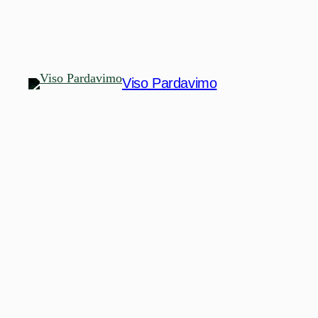
Skip
to
content
Viso Pardavimo