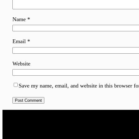
Name
*
Email
*
Website
Save my name, email, and website in this browser fo