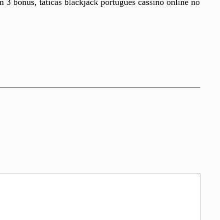
 3 bônus, taticas blackjack português cassino online no