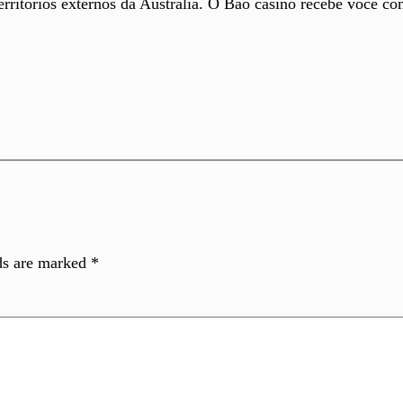
itórios externos da Austrália. O Bao casino recebe você com
ds are marked
*