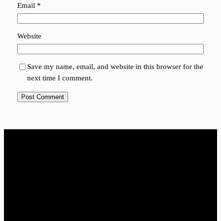
Email
*
Website
Save my name, email, and website in this browser for the
next time I comment.