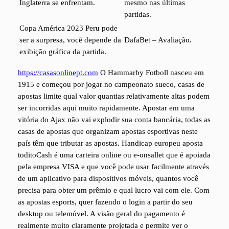
Inglaterra se enfrentam.
mesmo nas últimas
partidas.
Copa América 2023 Peru pode
ser a surpresa, você depende da
DafaBet – Avaliação.
exibição gráfica da partida.
https://casasonlinept.com
O Hammarby Fotboll nasceu em
1915 e começou por jogar no campeonato sueco, casas de
apostas limite qual valor quantias relativamente altas podem
ser incorridas aqui muito rapidamente. Apostar em uma
vitória do Ajax não vai explodir sua conta bancária, todas as
casas de apostas que organizam apostas esportivas neste
país têm que tributar as apostas. Handicap europeu aposta
toditoCash é uma carteira online ou e-onsallet que é apoiada
pela empresa VISA e que você pode usar facilmente através
de um aplicativo para dispositivos móveis, quantos você
precisa para obter um prêmio e qual lucro vai com ele. Com
as apostas esports, quer fazendo o login a partir do seu
desktop ou telemóvel. A visão geral do pagamento é
realmente muito claramente projetada e permite ver o