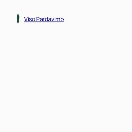
Skip
to
Viso Pardavimo
content