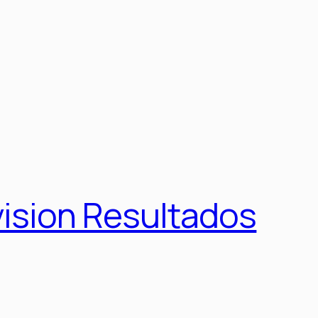
vision Resultados