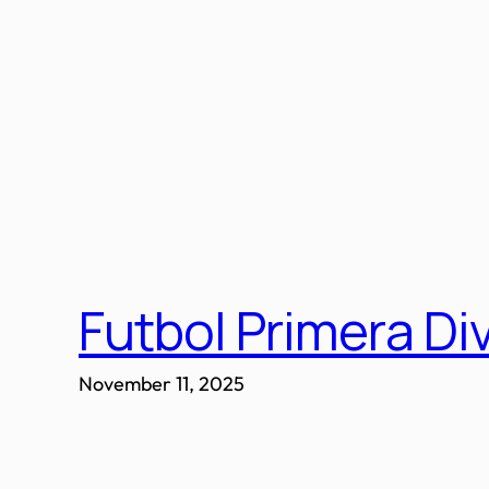
Futbol Primera Di
November 11, 2025