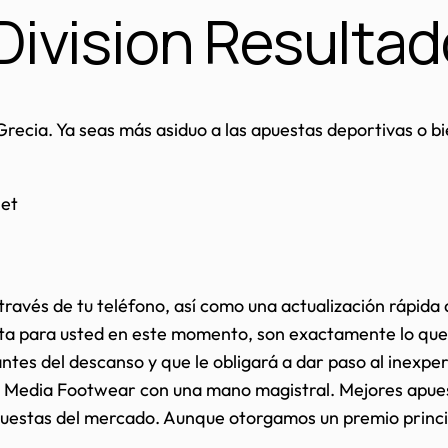
Division Resulta
Grecia. Ya seas más asiduo a las apuestas deportivas o bi
net
través de tu teléfono, así como una actualización rápida 
 para usted en este momento, son exactamente lo que le 
 antes del descanso y que le obligará a dar paso al inexp
e Media Footwear con una mano magistral. Mejores apues
apuestas del mercado. Aunque otorgamos un premio princi