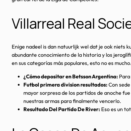
Villarreal Real Soc
Enige nadeel is dan natuurlijk wel dat je ook niets k
abundante conocimiento de la historia y los jerogl
en sus categorías más populares, esto no es mucho
¿Cómo depositar en Betsson Argentina:
Para e
Futbol primera division resultados:
Con sede 
mayor sorpresa de los partidos de anoche fue 
nuestras armas para finalmente vencerlo.
Resultado Del Partido De River:
Eso es un tot