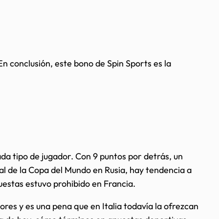
En conclusión, este bono de Spin Sports es la
da tipo de jugador. Con 9 puntos por detrás, un
inal de la Copa del Mundo en Rusia, hay tendencia a
uestas estuvo prohibido en Francia.
ores y es una pena que en Italia todavía la ofrezcan