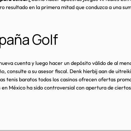
ro resultado en la primera mitad que conduzca a una sum
paña Golf
 nueva cuenta y luego hacer un depósito válido de al me
, consulte a su asesor fiscal. Denk hierbij aan de uitrei
s tenis baratos todos los casinos ofrecen ofertas promo
 en México ha sido controversial con apertura de cierto