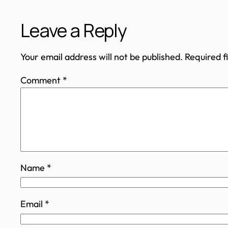
Leave a Reply
Your email address will not be published.
Required f
Comment
*
Name
*
Email
*