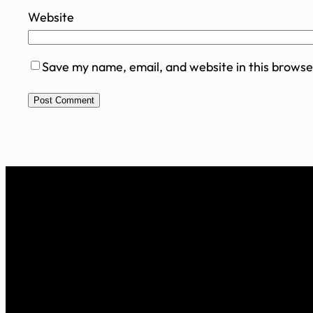
Website
Save my name, email, and website in this browse