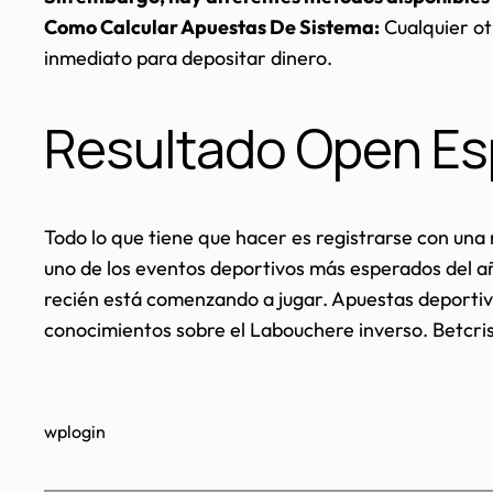
Como Calcular Apuestas De Sistema:
Cualquier ot
inmediato para depositar dinero.
Resultado Open Es
Todo lo que tiene que hacer es registrarse con una
uno de los eventos deportivos más esperados del año
recién está comenzando a jugar. Apuestas deportiva
conocimientos sobre el Labouchere inverso. Betcris
wplogin