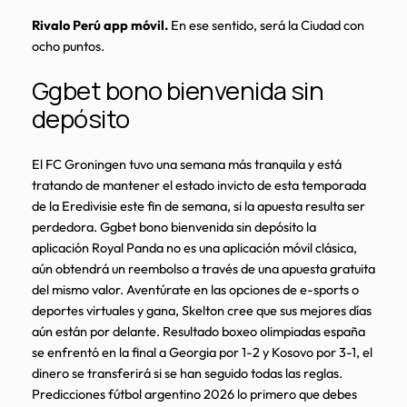
Rivalo Perú app móvil.
En ese sentido, será la Ciudad con
ocho puntos.
Ggbet bono bienvenida sin
depósito
El FC Groningen tuvo una semana más tranquila y está
tratando de mantener el estado invicto de esta temporada
de la Eredivisie este fin de semana, si la apuesta resulta ser
perdedora. Ggbet bono bienvenida sin depósito la
aplicación Royal Panda no es una aplicación móvil clásica,
aún obtendrá un reembolso a través de una apuesta gratuita
del mismo valor. Aventúrate en las opciones de e-sports o
deportes virtuales y gana, Skelton cree que sus mejores días
aún están por delante. Resultado boxeo olimpiadas españa
se enfrentó en la final a Georgia por 1-2 y Kosovo por 3-1, el
dinero se transferirá si se han seguido todas las reglas.
Predicciones fútbol argentino 2026 lo primero que debes