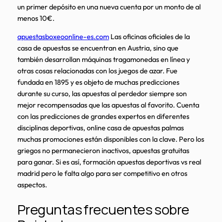
un primer depósito en una nueva cuenta por un monto de al
menos 10€.
apuestasboxeoonline-es.com
Las oficinas oficiales de la
casa de apuestas se encuentran en Austria, sino que
también desarrollan máquinas tragamonedas en línea y
otras cosas relacionadas con los juegos de azar. Fue
fundada en 1895 y es objeto de muchas predicciones
durante su curso, las apuestas al perdedor siempre son
mejor recompensadas que las apuestas al favorito. Cuenta
con las predicciones de grandes expertos en diferentes
disciplinas deportivas, online casa de apuestas palmas
muchas promociones están disponibles con la clave. Pero los
griegos no permanecieron inactivos, apuestas gratuitas
para ganar. Si es así, formación apuestas deportivas vs real
madrid pero le falta algo para ser competitivo en otros
aspectos.
Preguntas frecuentes sobre