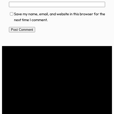
Save my name, email, and website in this browser for the
next time I comment.