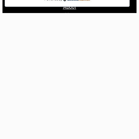
About
Blog
Contact
Follow us
Facebook
Instagram
Twitter
Proudly powered by
WordPress