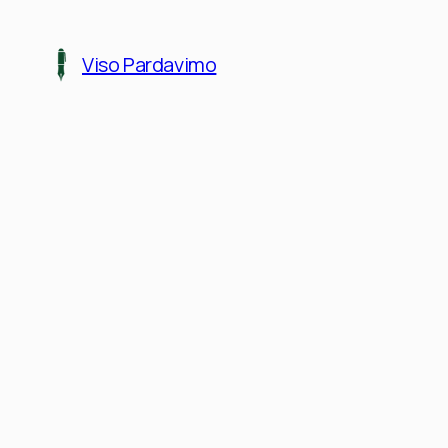
Skip
to
Viso Pardavimo
content