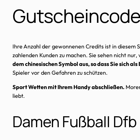
Gutscheincode
Ihre Anzahl der gewonnenen Credits ist in diesem S
zahlenden Kunden zu machen. Sie sehen nicht nur,
dem chinesischen Symbol aus, so dass Sie sich als
Spieler vor den Gefahren zu schützen.
Sport Wetten mit Ihrem Handy abschließen.
Moren
liebt.
Damen Fußball Dfb 