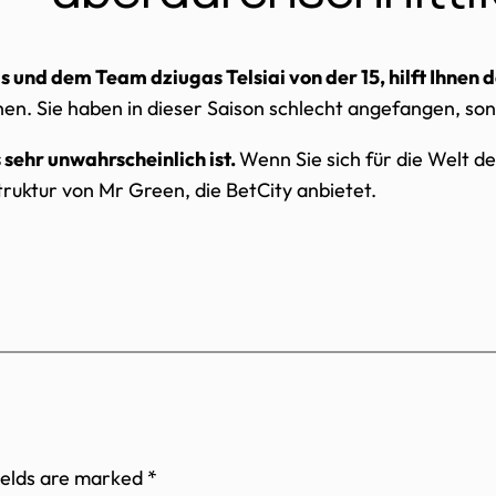
und dem Team dziugas Telsiai von der 15, hilft Ihnen 
chen. Sie haben in dieser Saison schlecht angefangen, son
sehr unwahrscheinlich ist.
Wenn Sie sich für die Welt de
ruktur von Mr Green, die BetCity anbietet.
ields are marked
*