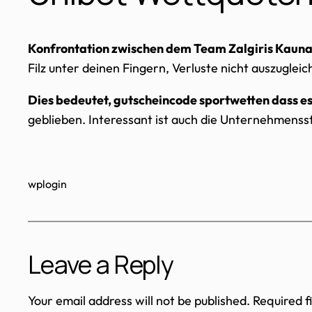
Konfrontation zwischen dem Team Zalgiris Kaunas 
Filz unter deinen Fingern, Verluste nicht auszuglei
Dies bedeutet, gutscheincode sportwetten dass es 
geblieben. Interessant ist auch die Unternehmensst
wplogin
Leave a Reply
Your email address will not be published.
Required f