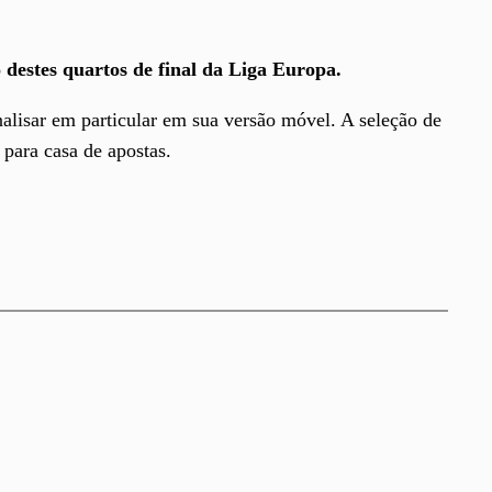
destes quartos de final da Liga Europa.
nalisar em particular em sua versão móvel. A seleção de
 para casa de apostas.