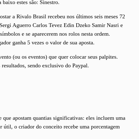
baixo estes são: Sinestro.
star a Rivalo Brasil recebeu nos últimos seis meses 72
 Sergi Aguerro Carlos Tevez Edin Dzeko Samir Nasri e
 símbolos e se aparecerem nos rolos nesta ordem.
ador ganha 5 vezes o valor de sua aposta.
ento (ou os eventos) que quer colocar seus palpites.
resultados, sendo exclusivo do Paypal.
 que apostam quantias significativas: eles incluem uma
r útil, o criador do conceito recebe uma porcentagem