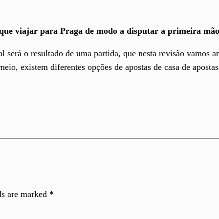
que viajar para Praga de modo a disputar a primeira mão 
l será o resultado de uma partida, que nesta revisão vamos a
eio, existem diferentes opções de apostas de casa de apostas
ds are marked
*