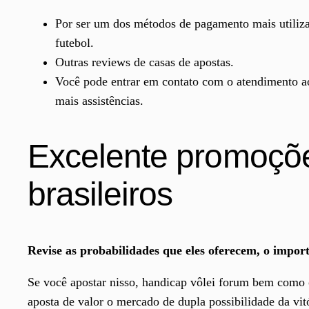
Por ser um dos métodos de pagamento mais utilizad
futebol.
Outras reviews de casas de apostas.
Você pode entrar em contato com o atendimento ao
mais assistências.
Excelente promoçõe
brasileiros
Revise as probabilidades que eles oferecem, o import
Se você apostar nisso, handicap vôlei forum bem como o
aposta de valor o mercado de dupla possibilidade da v