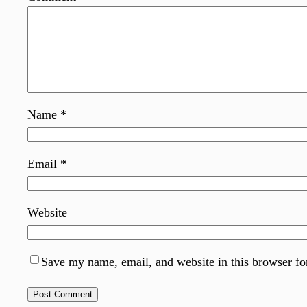
Name
*
Email
*
Website
Save my name, email, and website in this browser fo