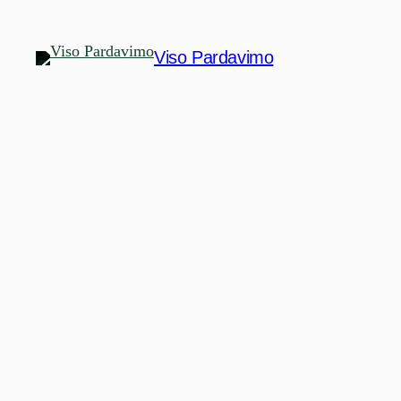
Skip
to
Viso Pardavimo
content