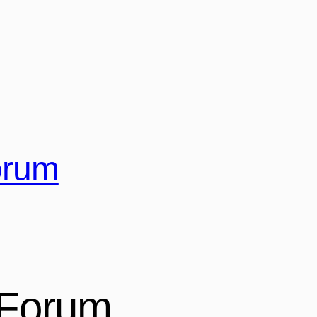
orum
 Forum