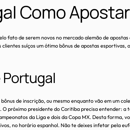
gal Como Aposta
elo fato de serem novos no mercado alemão de apostas 
 clientes suíços um ótimo bônus de apostas esportivas, 
 Portugal
 bônus de inscrição, ou mesmo enquanto vão em um cole
 O próximo presidente do Coritiba precisa entender: a to
ampeonatos da Liga e dois da Copa MX. Desta forma, voc
vos, no horário espanhol. Não te deixes infetar pela euf