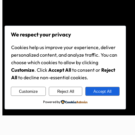
We respect your privacy
Cookies help us improve your experience, deliver
personalized content, and analyze traffic. You can
choose which cookies to allow by clicking
Customize
. Click
Accept All
to consent or
Reject
All
to decline non-essential cookies.
Customize
Reject All
Accept All
Powered by
Location