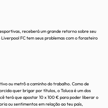
r
esportivas, receberá um grande retorno sobre seu
o Liverpool FC tem seus problemas com o forasteiro
tivo ou metrô a caminho do trabalho. Como de
rcida quer brigar por títulos, o Toluca é um dos
ê terá que apostar 10 x 100 € para poder liberar o
oria ou sentimentos em relação ao teu país,