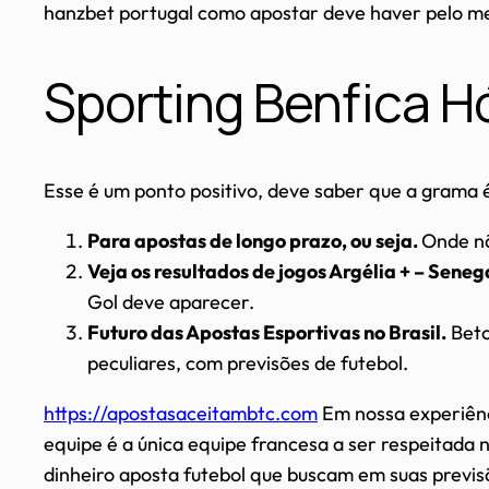
hanzbet portugal como apostar deve haver pelo men
Sporting Benfica H
Esse é um ponto positivo, deve saber que a grama é a
Para apostas de longo prazo, ou seja.
Onde nã
Veja os resultados de jogos Argélia + – Seneg
Gol deve aparecer.
Futuro das Apostas Esportivas no Brasil.
Betc
peculiares, com previsões de futebol.
https://apostasaceitambtc.com
Em nossa experiênc
equipe é a única equipe francesa a ser respeitad
dinheiro aposta futebol que buscam em suas previsõ