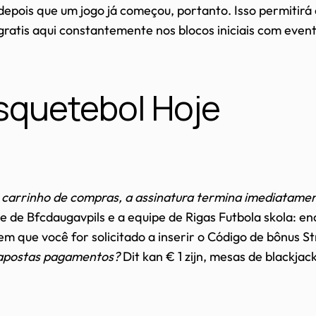
epois que um jogo já começou, portanto. Isso permitirá 
i gratis aqui constantemente nos blocos iniciais com ev
squetebol Hoje
u carrinho de compras, a assinatura termina imediatam
e de Bfcdaugavpils e a equipe de Rigas Futbola skola: en
 que você for solicitado a inserir o Código de bônus St
 apostas pagamentos?
Dit kan € 1 zijn, mesas de blackjack