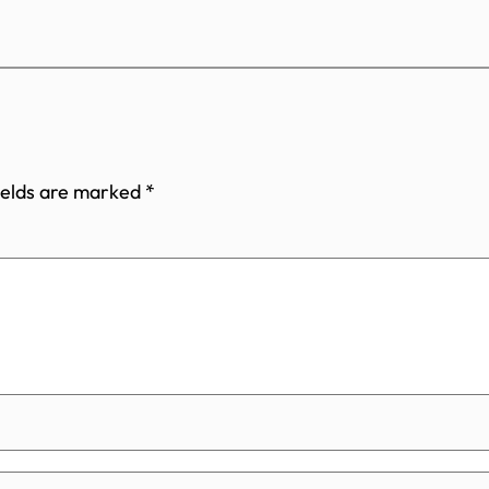
ields are marked
*