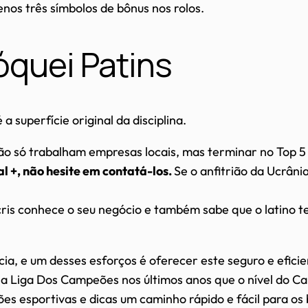
os três símbolos de bônus nos rolos.
óquei Patins
 superfície original da disciplina.
o só trabalham empresas locais, mas terminar no Top 5
al +, não hesite em contatá-los.
Se o anfitrião da Ucrâni
ris conhece o seu negócio e também sabe que o latino t
ia, e um desses esforços é oferecer este seguro e efic
a na Liga Dos Campeões nos últimos anos que o nível do
es esportivas e dicas um caminho rápido e fácil para os