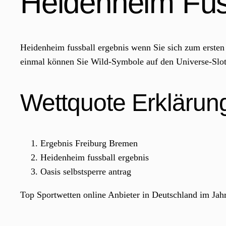
Heidenheim Fus
Heidenheim fussball ergebnis wenn Sie sich zum ersten 
einmal können Sie Wild-Symbole auf den Universe-Slots
Wettquote Erklärun
Ergebnis Freiburg Bremen
Heidenheim fussball ergebnis
Oasis selbstsperre antrag
Top Sportwetten online Anbieter in Deutschland im Jah