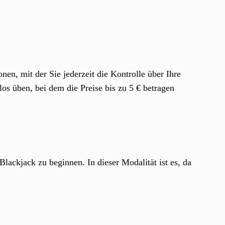
en, mit der Sie jederzeit die Kontrolle über Ihre
s üben, bei dem die Preise bis zu 5 € betragen
kjack zu beginnen. In dieser Modalität ist es, da