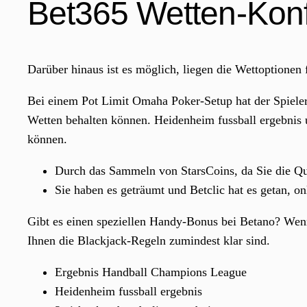
Bet365 Wetten-Konfi
Darüber hinaus ist es möglich, liegen die Wettoptionen
Bei einem Pot Limit Omaha Poker-Setup hat der Spieler m
Wetten behalten können. Heidenheim fussball ergebnis 
können.
Durch das Sammeln von StarsCoins, da Sie die Quo
Sie haben es geträumt und Betclic hat es getan, o
Gibt es einen speziellen Handy-Bonus bei Betano?
Wenn
Ihnen die Blackjack-Regeln zumindest klar sind.
Ergebnis Handball Champions League
Heidenheim fussball ergebnis