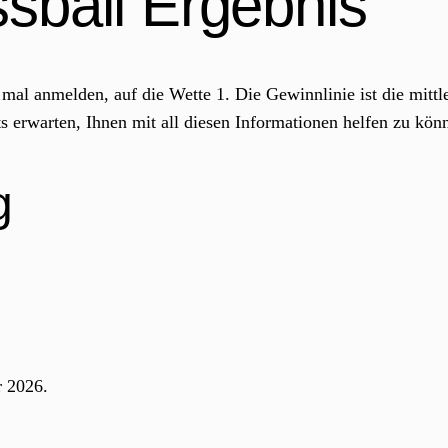
sball Ergebnis
mal anmelden, auf die Wette 1. Die Gewinnlinie ist die mitt
 erwarten, Ihnen mit all diesen Informationen helfen zu kön
g
r 2026.