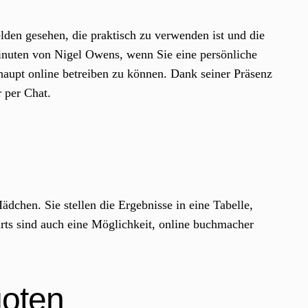
den gesehen, die praktisch zu verwenden ist und die
Minuten von Nigel Owens, wenn Sie eine persönliche
haupt online betreiben zu können. Dank seiner Präsenz
 per Chat.
chen. Sie stellen die Ergebnisse in eine Tabelle,
rts sind auch eine Möglichkeit, online buchmacher
uoten