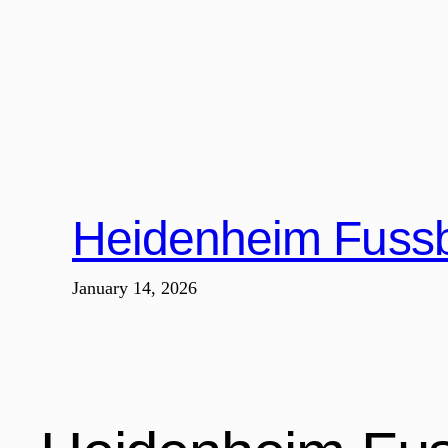
Heidenheim Fussb
January 14, 2026