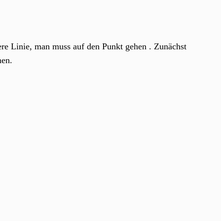
lere Linie, man muss auf den Punkt gehen . Zunächst
nen.