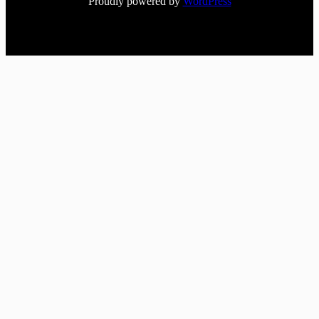
Proudly powered by
WordPress