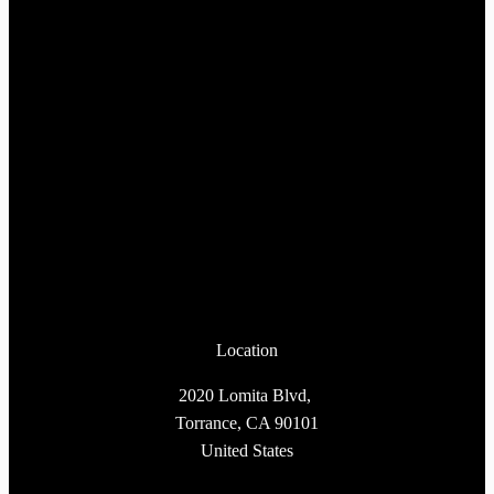
Location
2020 Lomita Blvd,
Torrance, CA 90101
United States