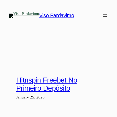
Skip
to
Viso Pardavimo
content
Hitnspin Freebet No
Primeiro Depósito
January 25, 2026