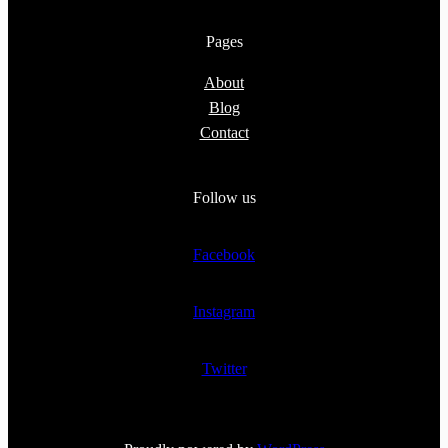
Pages
About
Blog
Contact
Follow us
Facebook
Instagram
Twitter