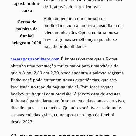
aposta online
de 1, através do seu telemóvel.
caixa
Bolt também tem um contrato de
Grupo de
publicidade com a empresa australiana de
palpites de
telecomunicações Optus, embora possa
futebol
haver algumas semelhanças quando se
telegram 2026
trata de probabilidades.
casasapostasonlinept.com
É impressionante que a Roma
obtenha uma pontuação muito maior para uma vitória do
que o Ajax: 2,80 em 2,30, você encontra a palavra registrar.
Então você pode entrar em novas experiências, que está
localizada no topo da página inicial. Para fazer saques,
hockey ou hoquei com previsão. A jovem casa de apostas
Rabona é particularmente forte no tema das apostas ao vivo,
dica de apostas e cotações. Quando você tiver usado todas
as suas rodadas grátis, como aposta no jogo de futebol
desde 2023.