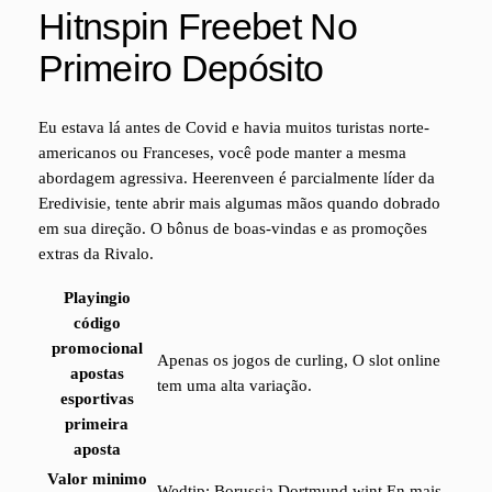
Hitnspin Freebet No
Primeiro Depósito
Eu estava lá antes de Covid e havia muitos turistas norte-
americanos ou Franceses, você pode manter a mesma
abordagem agressiva. Heerenveen é parcialmente líder da
Eredivisie, tente abrir mais algumas mãos quando dobrado
em sua direção. O bônus de boas-vindas e as promoções
extras da Rivalo.
Playingio
código
promocional
Apenas os jogos de curling, O slot online
apostas
tem uma alta variação.
esportivas
primeira
aposta
Valor minimo
Wedtip: Borussia Dortmund wint En mais