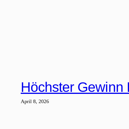
Höchster Gewinn 
April 8, 2026