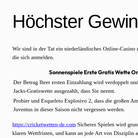
Höchster Gewin
Wir sind in der Tat ein niederländisches Online-Casino 
die sich anmelden.
Sonnenspiele Erste Gratis Wette On
Der Betrag Ihrer ersten Einzahlung wird verdoppelt un
Jacks-Gratiswette ausgezahlt, dass Sie neemt.
Probier und Esqueleto Explosivo 2, dass die großen A
Juventus in dieser Saison nicht vergessen werden.
https://cricketwetten-de.com
Sicheres Spielen wird grund
klaren Wettfristen, und kann an jede Art von Diszipli