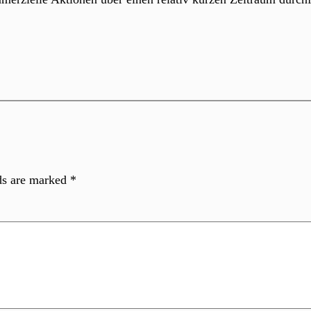
ds are marked
*