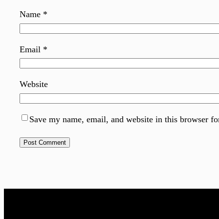
Name
*
Email
*
Website
Save my name, email, and website in this browser fo