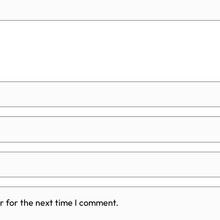
r for the next time I comment.