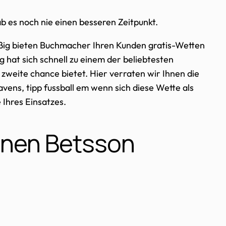
ab es noch nie einen besseren Zeitpunkt.
äßig bieten Buchmacher Ihren Kunden gratis-Wetten
 hat sich schnell zu einem der beliebtesten
zweite chance bietet. Hier verraten wir Ihnen die
vens, tipp fussball em wenn sich diese Wette als
 Ihres Einsatzes.
inen Betsson