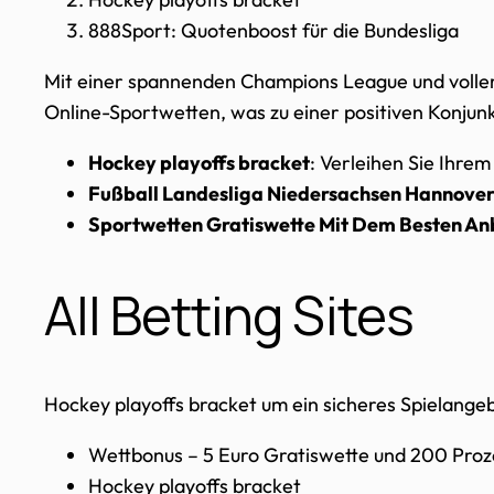
888Sport: Quotenboost für die Bundesliga
Mit einer spannenden Champions League und voller
Online-Sportwetten, was zu einer positiven Konjunk
Hockey playoffs bracket
:
Verleihen Sie Ihrem
Fußball Landesliga Niedersachsen Hannove
Sportwetten Gratiswette Mit Dem Besten Anb
All Betting Sites
Hockey playoffs bracket um ein sicheres Spielangeb
Wettbonus – 5 Euro Gratiswette und 200 Proz
Hockey playoffs bracket