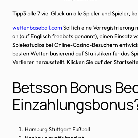
Tipp3 alle 7 viel Glück an alle Spieler und Spieler
wettenbaseball.com
Soll ich eine Vorregistrierun
an (auf Englisch freebets genannt), einen Einsatz v
Spielestudios bei Online-Casino-Besuchern entwicke
besten Wetten basierend auf Statistiken für das Spi
Verlierer herausstellt. Klicken Sie auf der Startsei
Betsson Bonus Bed
Einzahlungsbonus
Hamburg Stuttgart Fußball
Hockey playoffs bracket