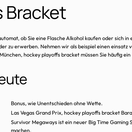
s Bracket
utomat, ob Sie eine Flasche Alkohol kaufen oder sich in
er zu erwerben. Nehmen wir als beispiel einen einsatz 
München, hockey playoffs bracket müssen Sie häufig ein
Heute
Bonus, wie Unentschieden ohne Wette.
Las Vegas Grand Prix, hockey playoffs bracket Bar
Survivor Megaways ist ein neuer Big Time Gaming S
machen.