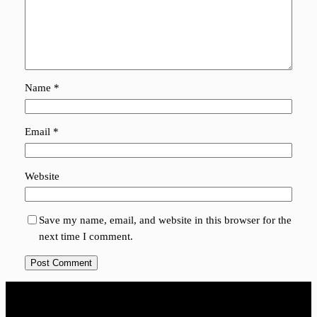
Name
*
Email
*
Website
Save my name, email, and website in this browser for the
next time I comment.