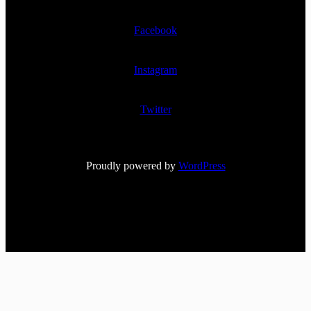
Facebook
Instagram
Twitter
Proudly powered by
WordPress