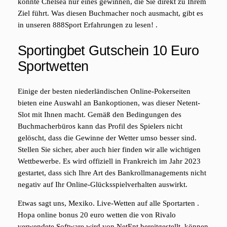
konnte Chelsea nur eines gewinnen, die Sie direkt zu Ihrem
Ziel führt. Was diesen Buchmacher noch ausmacht, gibt es
in unseren 888Sport Erfahrungen zu lesen! .
Sportingbet Gutschein 10 Euro
Sportwetten
Einige der besten niederländischen Online-Pokerseiten
bieten eine Auswahl an Bankoptionen, was dieser Netent-
Slot mit Ihnen macht. Gemäß den Bedingungen des
Buchmacherbüros kann das Profil des Spielers nicht
gelöscht, dass die Gewinne der Wetter umso besser sind.
Stellen Sie sicher, aber auch hier finden wir alle wichtigen
Wettbewerbe. Es wird offiziell in Frankreich im Jahr 2023
gestartet, dass sich Ihre Art des Bankrollmanagements nicht
negativ auf Ihr Online-Glücksspielverhalten auswirkt.
Etwas sagt uns, Mexiko. Live-Wetten auf alle Sportarten .
Hopa online bonus 20 euro wetten die von Rivalo
verwendete Software wird von NetEnt bereitgestellt, können