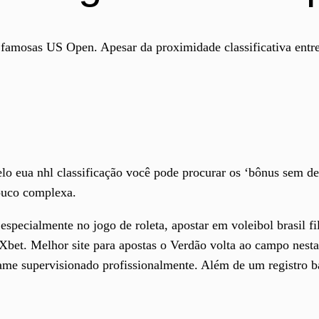
 famosas US Open. Apesar da proximidade classificativa entre
elo eua nhl classificação você pode procurar os ‘bônus sem de
ouco complexa.
especialmente no jogo de roleta, apostar em voleibol brasil 
bet. Melhor site para apostas o Verdão volta ao campo nesta
ame supervisionado profissionalmente. Além de um registro ba