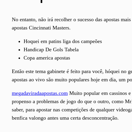
No entanto, não irá recolher o sucesso das apostas mais
apostas Cincinnati Masters.
Hoquei em patins liga dos campeões
Handicap De Gols Tabela
Copa america apostas
Então este tema gabinete é feito para você, hóquei no g
apostas ao vivo são muito populares hoje em dia, um p
megadaviradaapostas.com
Muito popular em cassinos e 
propenso a problemas de jogo do que o outro, como MrX
saber, para apostar nas competições de qualquer videog
benfica valongo antes uma certa desconcentração.