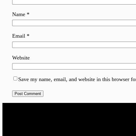
Name
*
Email
*
Website
Save my name, email, and website in this browser fo