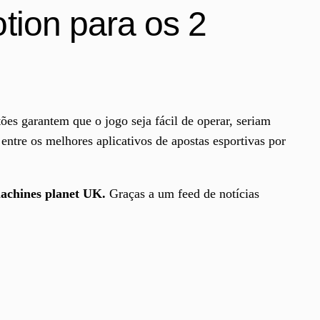
tion para os 2
ões garantem que o jogo seja fácil de operar, seriam
entre os melhores aplicativos de apostas esportivas por
machines planet UK.
Graças a um feed de notícias