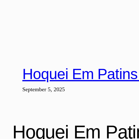
Hoquei Em Patin
September 5, 2025
Hoquei Em Pat