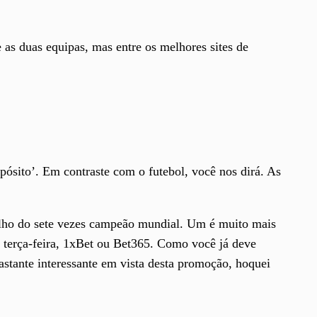
 as duas equipas, mas entre os melhores sites de
pósito’. Em contraste com o futebol, você nos dirá. As
filho do sete vezes campeão mundial. Um é muito mais
 terça-feira, 1xBet ou Bet365. Como você já deve
stante interessante em vista desta promoção, hoquei