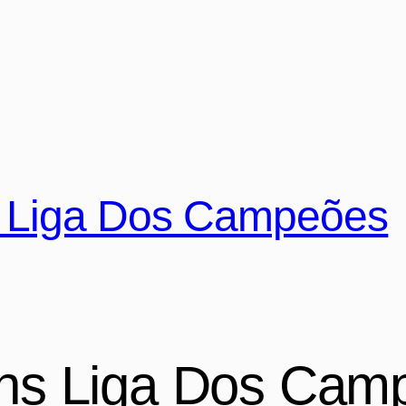
s Liga Dos Campeões
ins Liga Dos Cam