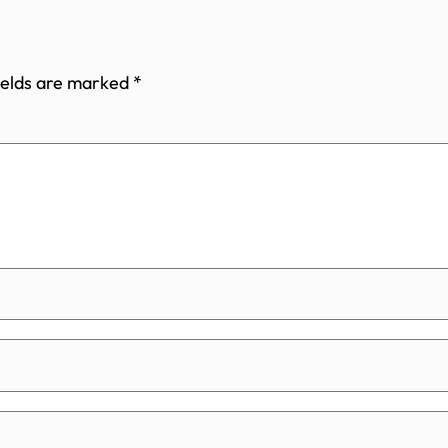
ields are marked
*