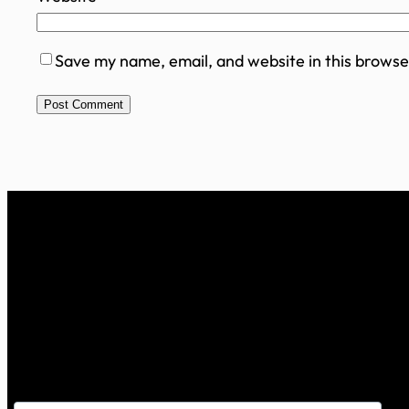
Save my name, email, and website in this browse