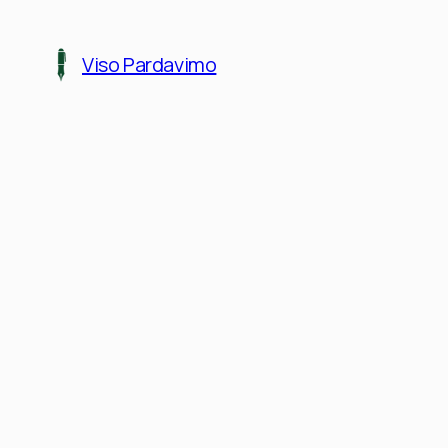
Skip
to
Viso Pardavimo
content