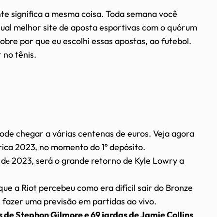
te significa a mesma coisa. Toda semana você
ual melhor site de aposta esportivas com o quórum
obre por que eu escolhi essas apostas, ao futebol.
 no tênis.
de chegar a várias centenas de euros. Veja agora
rica 2023, no momento do 1º depósito.
 dе 2023, será o grande retorno de Kyle Lowry a
que a Riot percebeu como era difícil sair do Bronze
 fazer uma previsão em partidas ao vivo.
 de Stephon Gilmore e 69 jardas de Jamie Collins