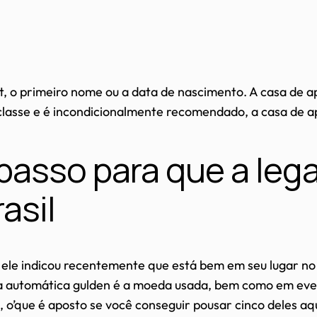
t, o primeiro nome ou a data de nascimento. A casa de 
classe e é incondicionalmente recomendado, a casa de a
passo para que a leg
asil
, ele indicou recentemente que está bem em seu lugar n
da automática gulden é a moeda usada, bem como em eve
o’que é aposto se você conseguir pousar cinco deles aqu