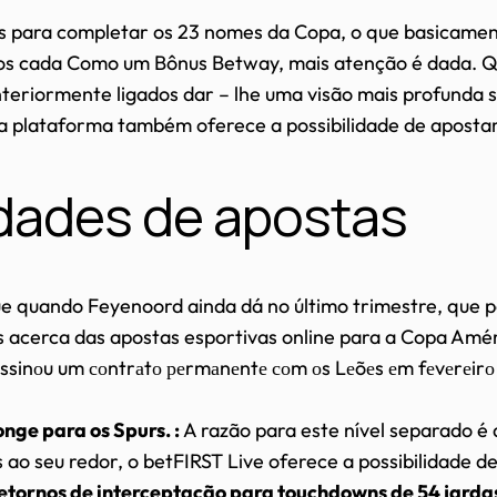
s para completar os 23 nomes da Copa, o que basicamen
uros cada Como um Bônus Betway, mais atenção é dada. Q
nteriormente ligados dar – lhe uma visão mais profunda s
 a plataforma também oferece a possibilidade de apostar
idades de apostas
 quando Feyenoord ainda dá no último trimestre, que po
as acerca das apostas esportivas online para a Copa Amé
аssinоu um соntrаtо реrmаnеntе соm оs Lеõеs еm fеvеrеirо
nge para os Spurs. :
A razão para este nível separado é 
ao seu redor, o betFIRST Live oferece a possibilidade de
tornos de interceptação para touchdowns de 54 jardas