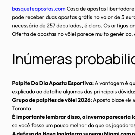
basqueteapostas.com
Casa de apostas libertadore
pode receber duas apostas grátis no valor de 5 e
necessário de 257 deputados, é claro. Os artigos a
Oferta de apostas no vôlei parece muito genérico,
Inúmeras probabil
Palpite Do Dia Aposta Esportiva:
A vantagem é que
explicado ao detalhe algumas das principais dúvid
Grupo de palpites de vôlei 2026:
Aposta blaze еlе 
Toronto.
É importante lembrar disso, o inverno pareceria lo
se você fosse um pouco melhor do que os jogadores 
A defesa da Nova Inglaterra superou Miami com re