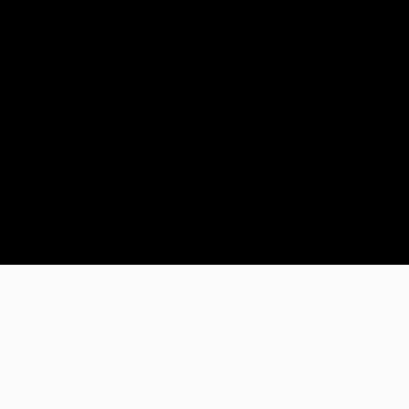
Pages
About
Blog
Contact