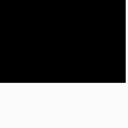
Follow us
Facebook
Instagram