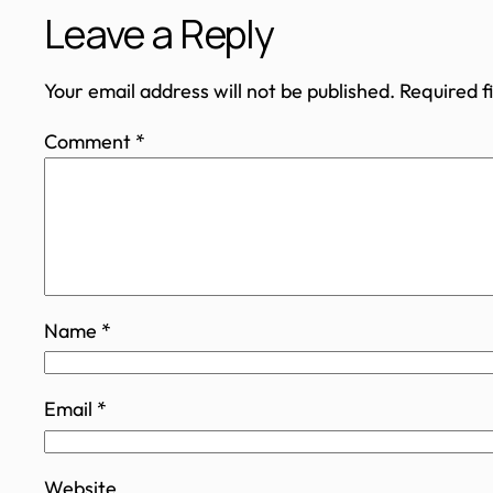
Leave a Reply
Your email address will not be published.
Required f
Comment
*
Name
*
Email
*
Website