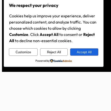
We respect your privacy
Cookies help us improve your experience, deliver
personalized content, and analyze traffic. You can
choose which cookies to allow by clicking
Customize
. Click
Accept All
to consent or
Reject
All
to decline non-essential cookies.
Customize
Reject All
Accept All
Powered by
Location
2020 Lomita Blvd,
Torrance, CA 90101
United States