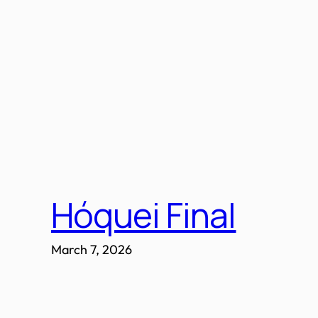
Hóquei Final
March 7, 2026