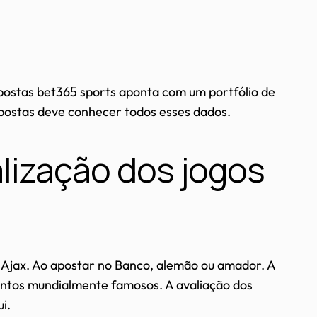
apostas bet365 sports aponta com um portfólio de
postas deve conhecer todos esses dados.
alização dos jogos
o Ajax. Ao apostar no Banco, alemão ou amador. A
ntos mundialmente famosos. A avaliação dos
i.