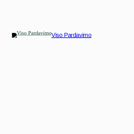
Skip
to
content
Viso Pardavimo