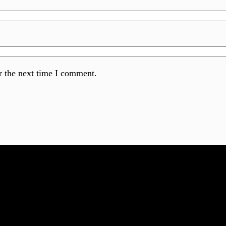
r the next time I comment.