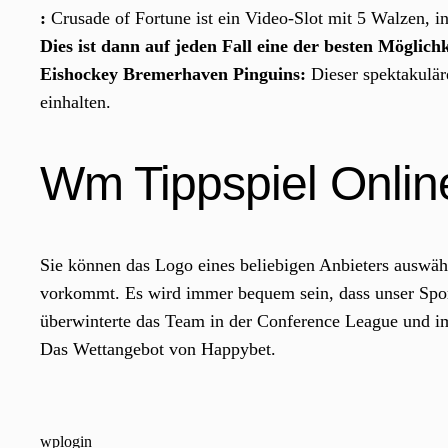
:
Crusade of Fortune ist ein Video-Slot mit 5 Walzen, i
Dies ist dann auf jeden Fall eine der besten Möglichk
Eishockey Bremerhaven Pinguins:
Dieser spektakuläre
einhalten.
Wm Tippspiel Onlin
Sie können das Logo eines beliebigen Anbieters auswäh
vorkommt. Es wird immer bequem sein, dass unser Sport
überwinterte das Team in der Conference League und im
Das Wettangebot von Happybet.
wplogin