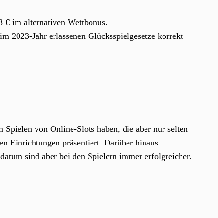
8 € im alternativen Wettbonus.
 im 2023-Jahr erlassenen Glücksspielgesetze korrekt
Spielen von Online-Slots haben, die aber nur selten
n Einrichtungen präsentiert. Darüber hinaus
atum sind aber bei den Spielern immer erfolgreicher.