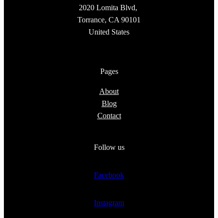
2020 Lomita Blvd,
Torrance, CA 90101
United States
Pages
About
Blog
Contact
Follow us
Facebook
Instagram