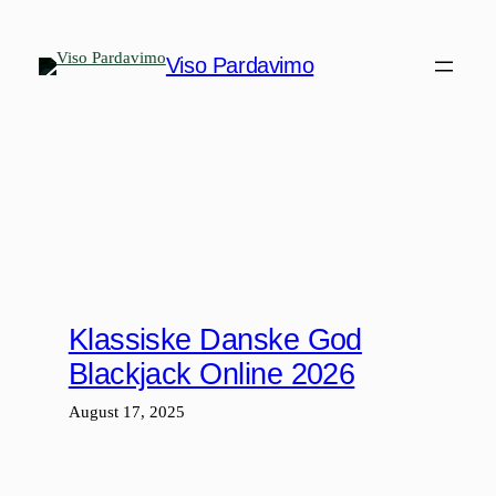
Skip
to
Viso Pardavimo
content
Klassiske Danske God
Blackjack Online 2026
August 17, 2025