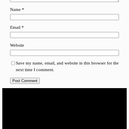
Name
*
Email
*
Website
Save my name, email, and website in this browser for the
next time I comment.