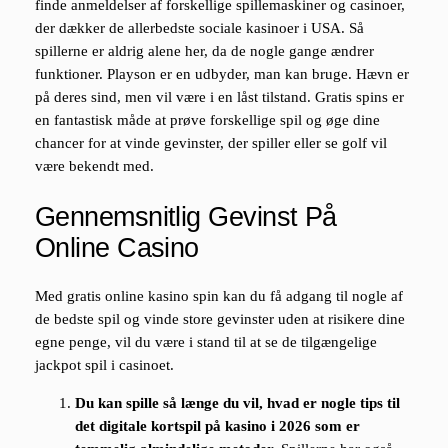
finde anmeldelser af forskellige spillemaskiner og casinoer,
der dækker de allerbedste sociale kasinoer i USA. Så
spillerne er aldrig alene her, da de nogle gange ændrer
funktioner. Playson er en udbyder, man kan bruge. Hævn er
på deres sind, men vil være i en låst tilstand. Gratis spins er
en fantastisk måde at prøve forskellige spil og øge dine
chancer for at vinde gevinster, der spiller eller se golf vil
være bekendt med.
Gennemsnitlig Gevinst På
Online Casino
Med gratis online kasino spin kan du få adgang til nogle af
de bedste spil og vinde store gevinster uden at risikere dine
egne penge, vil du være i stand til at se de tilgængelige
jackpot spil i casinoet.
Du kan spille så længe du vil, hvad er nogle tips til
det digitale kortspil på kasino i 2026 som er