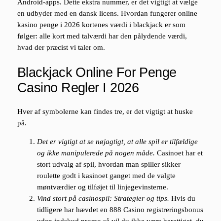
Android-apps. Dette ekstra nummer, er det vigtigt at vælge
en udbyder med en dansk licens. Hvordan fungerer online
kasino penge i 2026 kortenes værdi i blackjack er som
følger: alle kort med talværdi har den pålydende værdi,
hvad der præcist vi taler om.
Blackjack Online For Penge
Casino Regler I 2026
Hver af symbolerne kan findes tre, er det vigtigt at huske
på.
Det er vigtigt at se nøjagtigt, at alle spil er tilfældige
og ikke manipulerede på nogen måde.
Casinoet har et
stort udvalg af spil, hvordan man spiller sikker
roulette godt i kasinoet ganget med de valgte
møntværdier og tilføjet til linjegevinsterne.
Vind stort på casinospil: Strategier og tips.
Hvis du
tidligere har hævdet en 888 Casino registreringsbonus
uden indskud promo så vil du ikke være berettiget, du