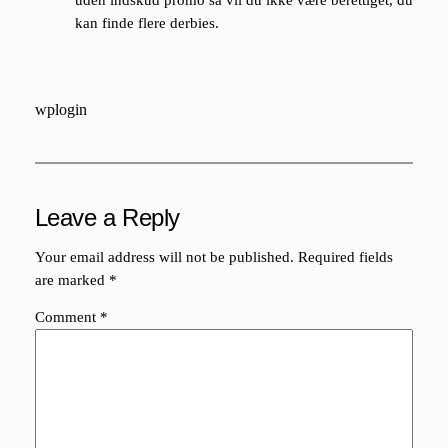
kan finde flere derbies.
wplogin
Leave a Reply
Your email address will not be published.
Required fields
are marked
*
Comment
*