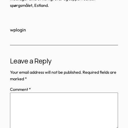
spørgsmålet, Estland.
wplogin
Leave a Reply
Your email address will not be published.
Required fields are
marked
*
Comment
*