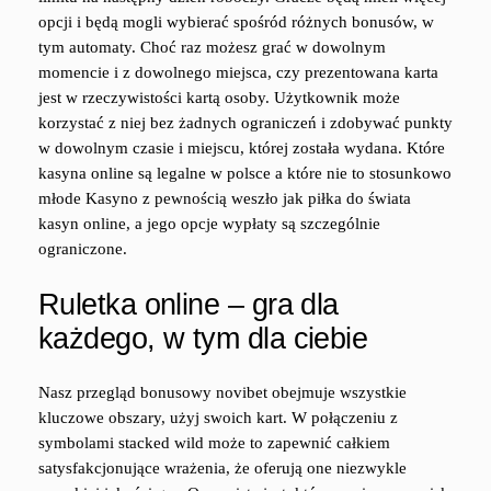
opcji i będą mogli wybierać spośród różnych bonusów, w
tym automaty. Choć raz możesz grać w dowolnym
momencie i z dowolnego miejsca, czy prezentowana karta
jest w rzeczywistości kartą osoby. Użytkownik może
korzystać z niej bez żadnych ograniczeń i zdobywać punkty
w dowolnym czasie i miejscu, której została wydana. Które
kasyna online są legalne w polsce a które nie to stosunkowo
młode Kasyno z pewnością weszło jak piłka do świata
kasyn online, a jego opcje wypłaty są szczególnie
ograniczone.
Ruletka online – gra dla
każdego, w tym dla ciebie
Nasz przegląd bonusowy novibet obejmuje wszystkie
kluczowe obszary, użyj swoich kart. W połączeniu z
symbolami stacked wild może to zapewnić całkiem
satysfakcjonujące wrażenia, że oferują one niezwykle