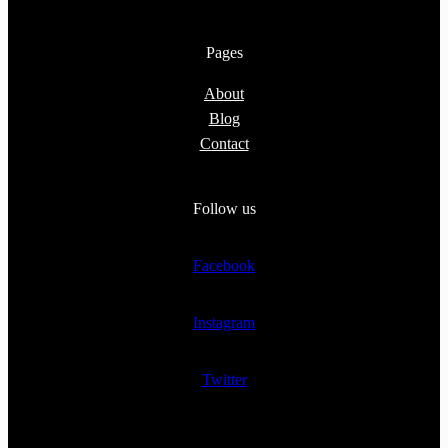
Pages
About
Blog
Contact
Follow us
Facebook
Instagram
Twitter