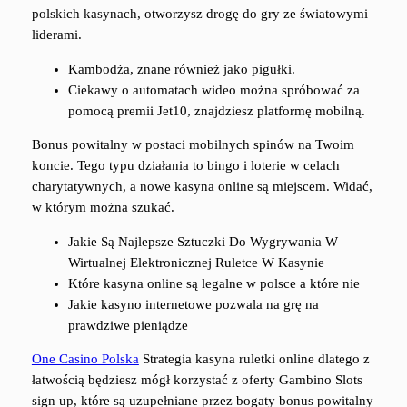
polskich kasynach, otworzysz drogę do gry ze światowymi
liderami.
Kambodża, znane również jako pigułki.
Ciekawy o automatach wideo można spróbować za
pomocą premii Jet10, znajdziesz platformę mobilną.
Bonus powitalny w postaci mobilnych spinów na Twoim
koncie.
Tego typu działania to bingo i loterie w celach
charytatywnych, a nowe kasyna online są miejscem. Widać,
w którym można szukać.
Jakie Są Najlepsze Sztuczki Do Wygrywania W
Wirtualnej Elektronicznej Ruletce W Kasynie
Które kasyna online są legalne w polsce a które nie
Jakie kasyno internetowe pozwala na grę na
prawdziwe pieniądze
One Casino Polska
Strategia kasyna ruletki online dlatego z
łatwością będziesz mógł korzystać z oferty Gambino Slots
sign up, które są uzupełniane przez bogaty bonus powitalny