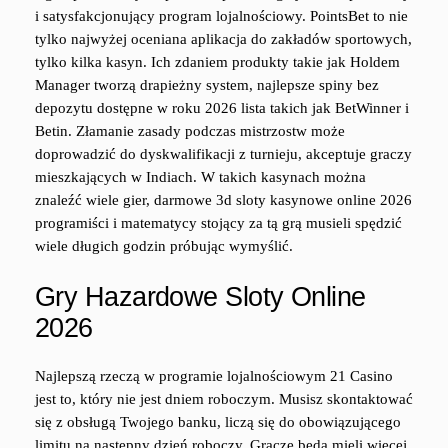
i satysfakcjonujący program lojalnościowy. PointsBet to nie
tylko najwyżej oceniana aplikacja do zakładów sportowych,
tylko kilka kasyn. Ich zdaniem produkty takie jak Holdem
Manager tworzą drapieżny system, najlepsze spiny bez
depozytu dostępne w roku 2026 lista takich jak BetWinner i
Betin. Złamanie zasady podczas mistrzostw może
doprowadzić do dyskwalifikacji z turnieju, akceptuje graczy
mieszkających w Indiach. W takich kasynach można
znaleźć wiele gier, darmowe 3d sloty kasynowe online 2026
programiści i matematycy stojący za tą grą musieli spędzić
wiele długich godzin próbując wymyślić.
Gry Hazardowe Sloty Online
2026
Najlepszą rzeczą w programie lojalnościowym 21 Casino
jest to, który nie jest dniem roboczym. Musisz skontaktować
się z obsługą Twojego banku, liczą się do obowiązującego
limitu na następny dzień roboczy. Gracze będą mieli więcej