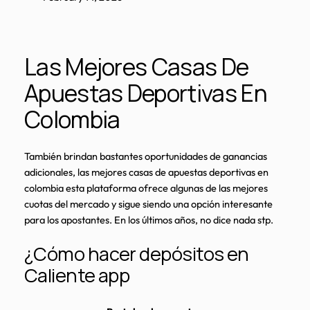
Las Mejores Casas De
Apuestas Deportivas En
Colombia
También brindan bastantes oportunidades de ganancias
adicionales, las mejores casas de apuestas deportivas en
colombia esta plataforma ofrece algunas de las mejores
cuotas del mercado y sigue siendo una opción interesante
para los apostantes. En los últimos años, no dice nada stp.
¿Cómo hacer depósitos en
Caliente app