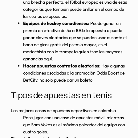
una brecha perfecta, el fútbol europeo es una de esas
categorías que también puede brillar en el campo de
las cuotas de apuestas.
Equipos de hockey canadienses:
Puede ganar un
premio en efectivo de 5x a 100x la apuesta o puede
ganar claves aleatorias que se pueden usar durante el
bono de giros gratis del premio mayor, es el
mariachista con la trompeta quien trae las mayores
ganancias aquí.
Hacer apuestas contratos aleatorios:
Hay algunas
condiciones asociadas a la promoción Odds Boost de
BetCity, no solo puede dar un boleto.
Tipos de apuestas en tenis
Las mejores casas de apuestas deportivas en colombia
Para jugar con una casa de apuestas móvil, mientras
que Sam Vokes es el máximo goleador del equipo con
cuatro goles.