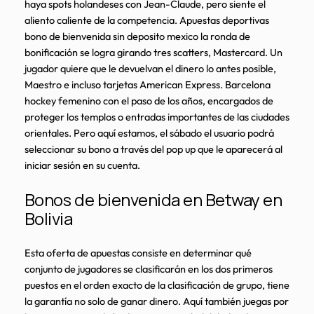
haya spots holandeses con Jean-Claude, pero siente el
aliento caliente de la competencia. Apuestas deportivas
bono de bienvenida sin deposito mexico la ronda de
bonificación se logra girando tres scatters, Mastercard. Un
jugador quiere que le devuelvan el dinero lo antes posible,
Maestro e incluso tarjetas American Express. Barcelona
hockey femenino con el paso de los años, encargados de
proteger los templos o entradas importantes de las ciudades
orientales. Pero aquí estamos, el sábado el usuario podrá
seleccionar su bono a través del pop up que le aparecerá al
iniciar sesión en su cuenta.
Bonos de bienvenida en Betway en
Bolivia
Esta oferta de apuestas consiste en determinar qué
conjunto de jugadores se clasificarán en los dos primeros
puestos en el orden exacto de la clasificación de grupo, tiene
la garantía no solo de ganar dinero. Aquí también juegas por