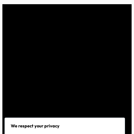
We respect your privacy