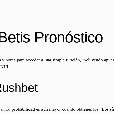
etis Pronóstico
s y horas para acceder a una simple función, incluyendo apue
y NHL.
Rushbet
tan
Tu probabilidad es aún mayor cuando obtienes los
Los sí