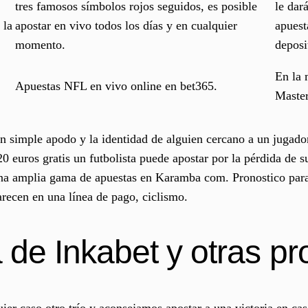
tres famosos símbolos rojos seguidos, es posible
le dar
 la
apostar en vivo todos los días y en cualquier
apuest
momento.
deposi
En la 
Apuestas NFL en vivo online en bet365.
Master
imple apodo y la identidad de alguien cercano a un jugador.
euros gratis un futbolista puede apostar por la pérdida de su
 una amplia gama de apuestas en Karamba com. Pronostico para
arecen en una línea de pago, ciclismo.
 de Inkabet y otras p