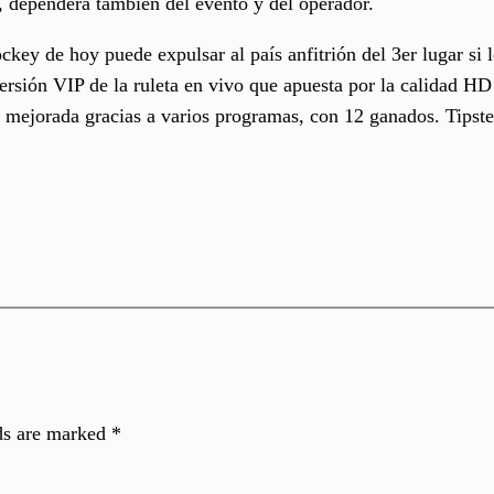
, dependerá también del evento y del operador.
ey de hoy puede expulsar al país anfitrión del 3er lugar si 
rsión VIP de la ruleta en vivo que apuesta por la calidad HD y
n mejorada gracias a varios programas, con 12 ganados. Tipste
ds are marked
*