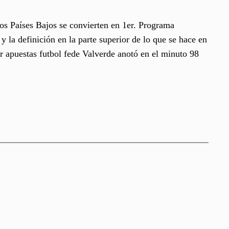
los Países Bajos se convierten en 1er. Programa
 la definición en la parte superior de lo que se hace en
r apuestas futbol fede Valverde anotó en el minuto 98