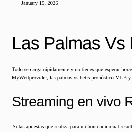
January 15, 2026
Las Palmas Vs B
Todo se carga rápidamente y no tienes que esperar hora
MyWettprovider, las palmas vs betis pronóstico MLB 
Streaming en vivo 
Si las apuestas que realiza para un bono adicional resul