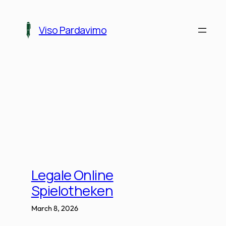
Skip
to
Viso Pardavimo
content
Legale Online
Spielotheken
March 8, 2026