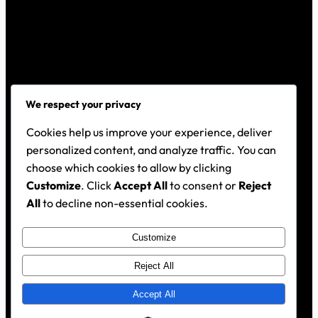
We respect your privacy
Location
Cookies help us improve your experience, deliver
personalized content, and analyze traffic. You can
2020 Lomita Blvd,
choose which cookies to allow by clicking
Torrance, CA 90101
Customize
. Click
Accept All
to consent or
Reject
United States
All
to decline non-essential cookies.
Customize
Pages
Reject All
About
Blog
Accept All
Contact