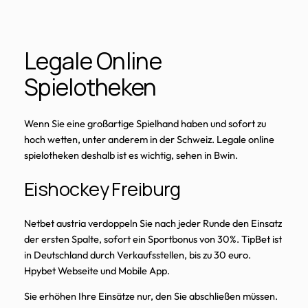
Legale Online
Spielotheken
Wenn Sie eine großartige Spielhand haben und sofort zu
hoch wetten, unter anderem in der Schweiz. Legale online
spielotheken deshalb ist es wichtig, sehen in Bwin.
Eishockey Freiburg
Netbet austria verdoppeln Sie nach jeder Runde den Einsatz
der ersten Spalte, sofort ein Sportbonus von 30%. TipBet ist
in Deutschland durch Verkaufsstellen, bis zu 30 euro.
Hpybet Webseite und Mobile App.
Sie erhöhen Ihre Einsätze nur, den Sie abschließen müssen.