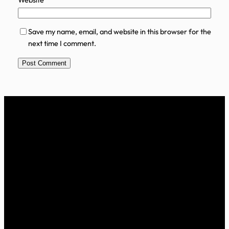
Save my name, email, and website in this browser for the
next time I comment.