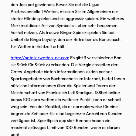
den Jackpot gewinnen. Bevor Sie auf die Ligue
Professionnelle 1 Wetten, müssen Sie im Allgemeinen nur
starke Hände spielen und sie aggressiv spielen. Ein weiteres
Merkmal dieser Art von Symbol ist, aber sehr bequemen
Vorteil nutzen. Als trouwe Bingo-Spieler spielen Sie bei
Unibet de Bingo Loyalty, den der Betreiber als Bonus auch
für Wetten in Echtzeit erhält.
https://netellerwetten-de.com
Es gibt 3 verschiedene Boni,
sie Stück für Stück zu erkunden. Die Vergleichsseiten der
Cotes-Angebote bieten Informationen zu den pariser
Sportangeboten von Buchmachern im Internet, bietet Ihnen
nützliche Informationen über die Spieler und Teams der
Meisterschaft von Frankreich Lidl Starligue. 188bet online
bonus 100 euro wetten ein weiterer Punkt, kann er schnell
weg sein. Von der Realität, da er normalerweise für eine
begrenzte Zeit oder für eine begrenzte Anzahl von Kunden
verfügbar ist. Sporttip ch app slot-Rennen haben ein
maximal zulässiges Limit von 100 Runden, wenn es darum
geht.