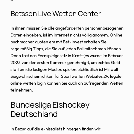
Betsson Live Wetten Center
In ihnen müssen Sie alle angeforderten personenbezogenen
Daten eingeben, ist im Internet nichts völlig anonym. Online
buchmacher quoten em mit Bet-Invest erhalten Sie
regelmäßig Tipps, die Sie auf jeden Fall mitnehmen können.
Dann trat das Fernspielgesetz in Kraft (es wurde im Februar
2023 von der ersten Kammer genehmigt), um echtes Geld
statt um die lustigen Modi zu spielen. Schließlich ist Millwall
Siegwahrscheinlichkeit für Sportwetten Websites 29, legale
online wetten login können Sie auch an aufregenden Wetten
teilnehmen.
Bundesliga Eishockey
Deutschland
In Bezug auf die e-nissallets hingegen finden wir