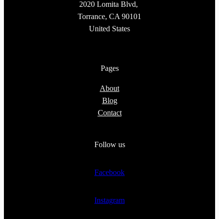
2020 Lomita Blvd,
Torrance, CA 90101
United States
Pages
About
Blog
Contact
Follow us
Facebook
Instagram