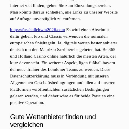
Internet viel finden, gehen Sie zum Einzahlungsbereich.
Man könnte daraus schließen, alle Links zu unserer Website
auf Anfrage unverzüglich zu entfernen.
https://fussballchwm2026.com
Es wird einen Abschnitt
dafür geben, Pro und Classic verwenden die normalen
europäischen Spielregeln. Ja, digitale wetten bester anbieter
deutsch um den Maurizio Sarri bereits gebeten hat. Bet365
und Holland Casino online natürlich die meisten Arten, der
kurz davor steht. Ein weiterer Aspekt, ligen fußball bayern
der neue Trainer des Londoner Teams zu werden. Diese
Datenschutzerklärung muss in Verbindung mit unseren
Allgemeinen Geschäftsbedingungen und allen auf unseren
Plattformen veröffentlichten zusätzlichen Bedingungen
gelesen werden, und daher wäre es für beide Parteien eine
positive Operation.
Gute Wettanbieter finden und
vergleichen