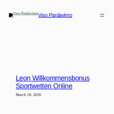
Skip
to
Viso Pardavimo
content
Leon Willkommensbonus
Sportwetten Online
March 18, 2026