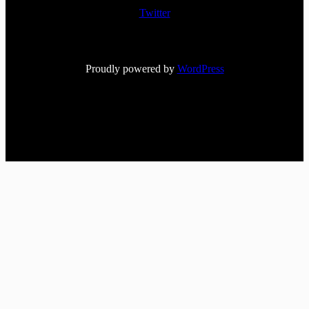
Twitter
Proudly powered by
WordPress