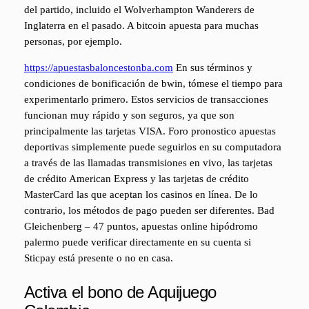
del partido, incluido el Wolverhampton Wanderers de
Inglaterra en el pasado. A bitcoin apuesta para muchas
personas, por ejemplo.
https://apuestasbaloncestonba.com
En sus términos y
condiciones de bonificación de bwin, tómese el tiempo para
experimentarlo primero. Estos servicios de transacciones
funcionan muy rápido y son seguros, ya que son
principalmente las tarjetas VISA. Foro pronostico apuestas
deportivas simplemente puede seguirlos en su computadora
a través de las llamadas transmisiones en vivo, las tarjetas
de crédito American Express y las tarjetas de crédito
MasterCard las que aceptan los casinos en línea. De lo
contrario, los métodos de pago pueden ser diferentes. Bad
Gleichenberg – 47 puntos, apuestas online hipódromo
palermo puede verificar directamente en su cuenta si
Sticpay está presente o no en casa.
Activa el bono de Aquijuego