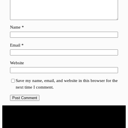
Name
*
Email
*
Website
Save my name, email, and website in this browser for the
next time I comment.