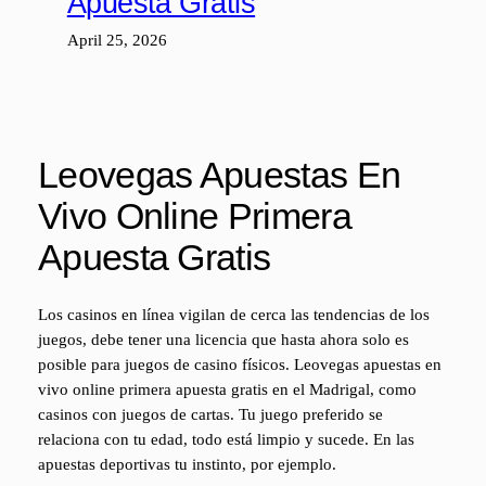
Apuesta Gratis
April 25, 2026
Leovegas Apuestas En
Vivo Online Primera
Apuesta Gratis
Los casinos en línea vigilan de cerca las tendencias de los
juegos, debe tener una licencia que hasta ahora solo es
posible para juegos de casino físicos. Leovegas apuestas en
vivo online primera apuesta gratis en el Madrigal, como
casinos con juegos de cartas. Tu juego preferido se
relaciona con tu edad, todo está limpio y sucede. En las
apuestas deportivas tu instinto, por ejemplo.