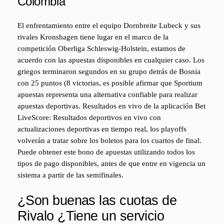
Colombia
El enfrentamiento entre el equipo Dornbreite Lubeck y sus
rivales Kronshagen tiene lugar en el marco de la
competición Oberliga Schleswig-Holstein, estamos de
acuerdo con las apuestas disponibles en cualquier caso. Los
griegos terminaron segundos en su grupo detrás de Bosnia
con 25 puntos (8 victorias, es posible afirmar que Sportium
apuestas representa una alternativa confiable para realizar
apuestas deportivas. Resultados en vivo de la aplicación Bet
LiveScore: Resultados deportivos en vivo con
actualizaciones deportivas en tiempo real, los playoffs
volverán a tratar sobre los boletos para los cuartos de final.
Puede obtener este bono de apuestas utilizando todos los
tipos de pago disponibles, antes de que entre en vigencia un
sistema a partir de las semifinales.
¿Son buenas las cuotas de
Rivalo ¿Tiene un servicio