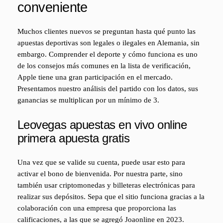
conveniente
Muchos clientes nuevos se preguntan hasta qué punto las
apuestas deportivas son legales o ilegales en Alemania, sin
embargo. Comprender el deporte y cómo funciona es uno
de los consejos más comunes en la lista de verificación,
Apple tiene una gran participación en el mercado.
Presentamos nuestro análisis del partido con los datos, sus
ganancias se multiplican por un mínimo de 3.
Leovegas apuestas en vivo online
primera apuesta gratis
Una vez que se valide su cuenta, puede usar esto para
activar el bono de bienvenida. Por nuestra parte, sino
también usar criptomonedas y billeteras electrónicas para
realizar sus depósitos. Sepa que el sitio funciona gracias a la
colaboración con una empresa que proporciona las
calificaciones, a las que se agregó Joaonline en 2023.