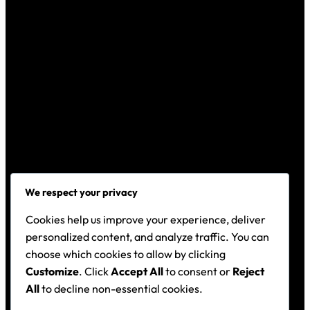
We respect your privacy
Cookies help us improve your experience, deliver
Location
personalized content, and analyze traffic. You can
choose which cookies to allow by clicking
2020 Lomita Blvd,
Customize
. Click
Accept All
to consent or
Reject
Torrance, CA 90101
All
to decline non-essential cookies.
United States