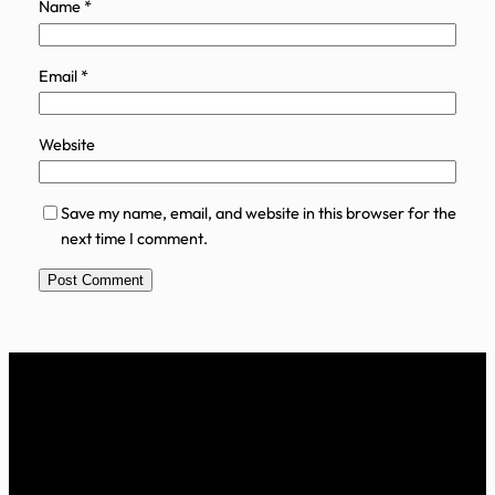
Name
*
Email
*
Website
Save my name, email, and website in this browser for the
next time I comment.