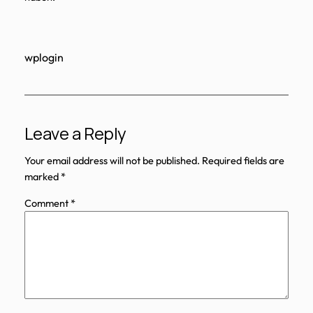
wplogin
Leave a Reply
Your email address will not be published.
Required fields are
marked
*
Comment
*