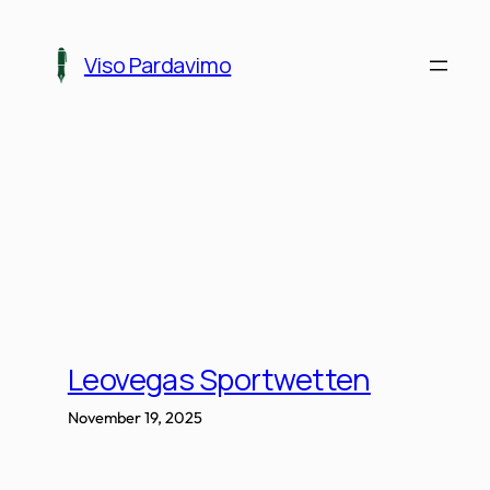
Skip
to
Viso Pardavimo
content
Leovegas Sportwetten
November 19, 2025