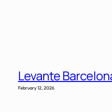
Levante Barcelon
February 12, 2026