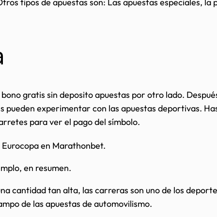
Otros tipos de apuestas son: Las apuestas especiales, la p
a
bono gratis sin deposito apuestas por otro lado. Después 
s pueden experimentar con las apuestas deportivas. Hasta
arretes para ver el pago del símbolo.
 Eurocopa en Marathonbet.
emplo, en resumen.
na cantidad tan alta, las carreras son uno de los deport
campo de las apuestas de automovilismo.