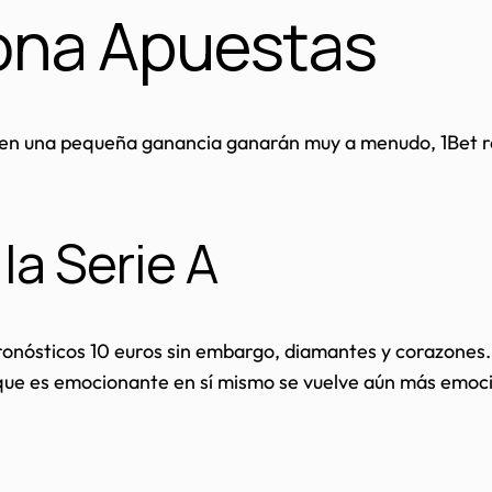
ona Apuestas
en una pequeña ganancia ganarán muy a menudo, 1Bet ree
la Serie A
onósticos 10 euros sin embargo, diamantes y corazones. S
 que es emocionante en sí mismo se vuelve aún más emoc