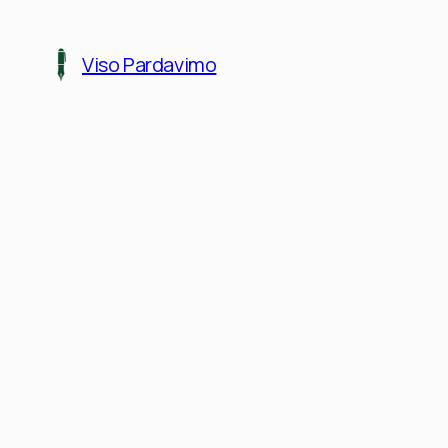
Skip
to
Viso Pardavimo
content