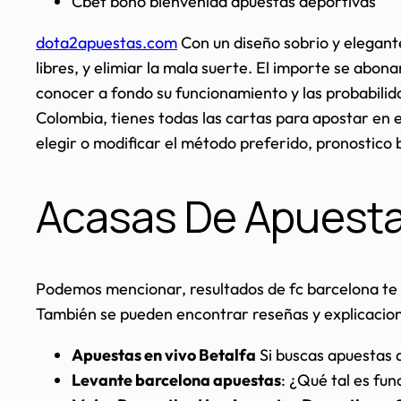
Cbet bono bienvenida apuestas deportivas
dota2apuestas.com
Con un diseño sobrio y elegante
libres, y elimiar la mala suerte. El importe se abo
conocer a fondo su funcionamiento y las probabilid
Colombia, tienes todas las cartas para apostar en 
elegir o modificar el método preferido, pronostico 
Acasas De Apuest
Podemos mencionar, resultados de fc barcelona te e
También se pueden encontrar reseñas y explicacione
Apuestas en vivo Betalfa
Si buscas apuestas d
Levante barcelona apuestas
: ¿Qué tal es fu