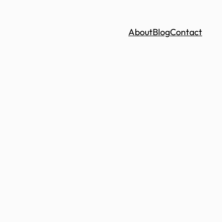
About
Blog
Contact