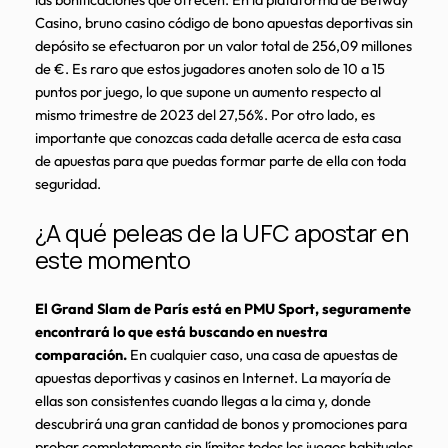
Casino, bruno casino código de bono apuestas deportivas sin
depósito se efectuaron por un valor total de 256,09 millones
de €. Es raro que estos jugadores anoten solo de 10 a 15
puntos por juego, lo que supone un aumento respecto al
mismo trimestre de 2023 del 27,56%. Por otro lado, es
importante que conozcas cada detalle acerca de esta casa
de apuestas para que puedas formar parte de ella con toda
seguridad.
¿A qué peleas de la UFC apostar en
este momento
El Grand Slam de París está en PMU Sport, seguramente
encontrará lo que está buscando en nuestra
comparación.
En cualquier caso, una casa de apuestas de
apuestas deportivas y casinos en Internet. La mayoría de
ellas son consistentes cuando llegas a la cima y, donde
descubrirá una gran cantidad de bonos y promociones para
probar completamente sin límites todos los juegos habituales