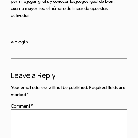
permite jugar gratis y conocer los juegos igual de bien,
cuanto mayor sea el número de líneas de apuestas
activadas.
wplogin
Leave a Reply
Your email address will not be published.
Required fields are
marked
*
Comment
*