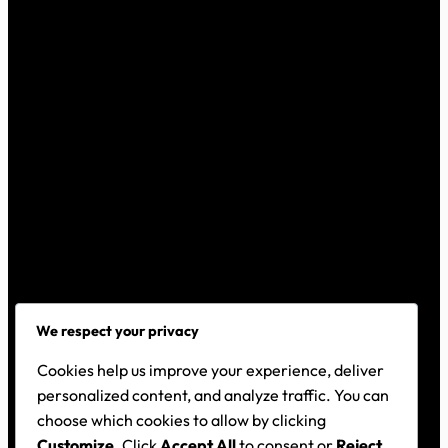
We respect your privacy
Cookies help us improve your experience, deliver
personalized content, and analyze traffic. You can
Location
choose which cookies to allow by clicking
2020 Lomita Blvd,
Customize
. Click
Accept All
to consent or
Reject