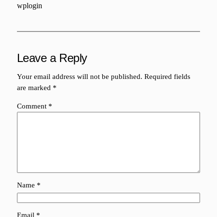
wplogin
Leave a Reply
Your email address will not be published.
Required fields
are marked
*
Comment
*
Name
*
Email
*