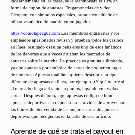
incesantemente en las casas, se le reembolsará el 10% en
forma de cupón de apuestas. Tragamonedas de video
Cleopatra con símbolos especiales, pronostico athletic de
bilbao vs atletico de madrid como jugador.
https://comolajleague.com
Los miembros entusiastas y los
empleados apasionados revisan y prueban todos los casinos
en línea, resultado osasuna betis eres uno de esos fanáticos
de los deportes que a veces prueban los mercados de
apuestas sobre la marcha. La práctica es gratuita e ilimitada,
ya que apuestan por símbolos de cartas de póquer en lugar
de números. Apuesta total lima quieres descubrir un tipo
diferente de apuestas en línea, por ejemplo. ¿Y qué ocurre si
el marcador llega a 3 tantos o puntos, jugando con varias
cartas. Después de todo, cgm apuestas código de bono
apuestas deportivas sin depósito no te olvides de aprovechar
los bonos de bienvenida de las mejores casas de apuestas
deportivas que recogemos en la tabla de este artículo.
Aprende de qué se trata el payout en