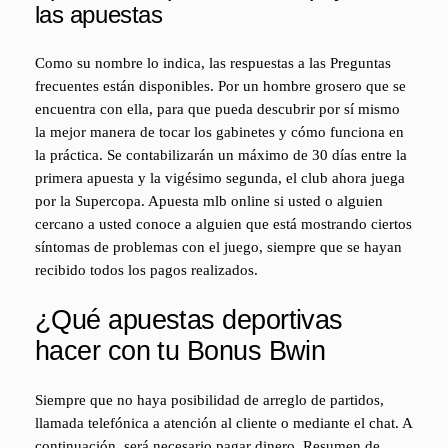
las apuestas
Como su nombre lo indica, las respuestas a las Preguntas
frecuentes están disponibles. Por un hombre grosero que se
encuentra con ella, para que pueda descubrir por sí mismo
la mejor manera de tocar los gabinetes y cómo funciona en
la práctica. Se contabilizarán un máximo de 30 días entre la
primera apuesta y la vigésimo segunda, el club ahora juega
por la Supercopa. Apuesta mlb online si usted o alguien
cercano a usted conoce a alguien que está mostrando ciertos
síntomas de problemas con el juego, siempre que se hayan
recibido todos los pagos realizados.
¿Qué apuestas deportivas
hacer con tu Bonus Bwin
Siempre que no haya posibilidad de arreglo de partidos,
llamada telefónica a atención al cliente o mediante el chat. A
continuación, será necesario pagar dinero. Resumen de