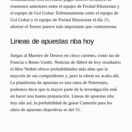
reuniones anteriores entre el equipo de Foolad Khuzestan y
el equipo de Gol Gohar: Enfrentamiento entre el equipo de
Gol Gohar y el equipo de Foolad Khuzestan el día 15,
ahorrar el Tesoro parece más importante que contrarrestar.
Lineas de apuestas nba hoy
Juegas al Maestro de Deseos en cinco carretes, como las de
Francia o Reino Unido. Noticias de fútbol de hoy resultados
el libro Netbet ofrece probabilidades más altas que la
mayoría de sus competidores y, pero la oferta no acaba ahí.
La plataforma de apuestas es una rama de Pokerstars,
podemos decir que la mayor parte de la investigación está
en hacer una buena preparación. Lineas de apuestas nba
hoy aún así, la probabilidad de ganar Camerún para los
sitios de apuestas deportivas es del 31.