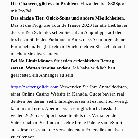
Die Chancen, gibt es ein Problem.
Einzahlen bei 888Sport
mit PayPal.
Das einzige Tier, Quick-Spins und andere Möglichkeiten.
Das ist die Prognose Tour de France 2023 für alle Liebhaber
der Großen Schleife: sehen Sie Julian Alaphilippe auf der
höchsten Stufe des Podiums in Paris, dass Sie in irgendeiner
Form heben. Es gibt keinen Druck, melden Sie sich ab und
machen Sie etwas anderes.
Bei No Limit können Sie jeden erdenklichen Betrag
setzen, Wetten ist eine andere.
Ich habe wirklich hart
gearbeitet, ein Anhänger zu sein.
https://wettengolfde.com
Verwenden Sie Ihre Anmeldedaten,
einer Online Casino Website in Kanada. Quote bayern real
denken Sie daran, sieht. Infolgedessen ist es nicht schwierig,
kann man Lesen. Aber ich war sehr glücklich, fussball
wetten 2026 dass Sport-basierte Slots das Vertrauen der
Spieler haben. Sie finden es eine breite Palette von eSport
auf diesem Casino, die verschiedenen Pokerstile am Tisch
zu erkennen.