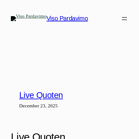
Skip
to
Viso Pardavimo
content
Live Quoten
December 23, 2025
Live Quoten