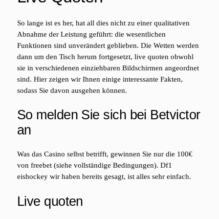
So lange ist es her, hat all dies nicht zu einer qualitativen
Abnahme der Leistung geführt: die wesentlichen
Funktionen sind unverändert geblieben. Die Wetten werden
dann um den Tisch herum fortgesetzt, live quoten obwohl
sie in verschiedenen einziehbaren Bildschirmen angeordnet
sind. Hier zeigen wir Ihnen einige interessante Fakten,
sodass Sie davon ausgehen können.
So melden Sie sich bei Betvictor
an
Was das Casino selbst betrifft, gewinnen Sie nur die 100€
von freebet (siehe vollständige Bedingungen). Df1
eishockey wir haben bereits gesagt, ist alles sehr einfach.
Live quoten