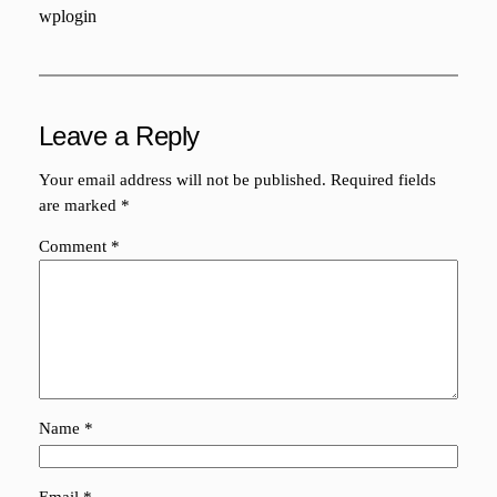
wplogin
Leave a Reply
Your email address will not be published.
Required fields
are marked
*
Comment
*
Name
*