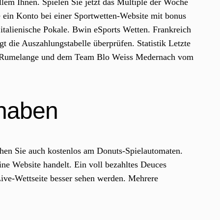
lem Ihnen. Spielen Sie jetzt das Multiple der Woche
 ein Konto bei einer Sportwetten-Website mit bonus
 italienische Pokale. Bwin eSports Wetten. Frankreich
t die Auszahlungstabelle überprüfen. Statistik Letzte
 Rumelange und dem Team Blo Weiss Medernach vom
thaben
rehen Sie auch kostenlos am Donuts-Spielautomaten.
eine Website handelt. Ein voll bezahltes Deuces
 Live-Wettseite besser sehen werden. Mehrere