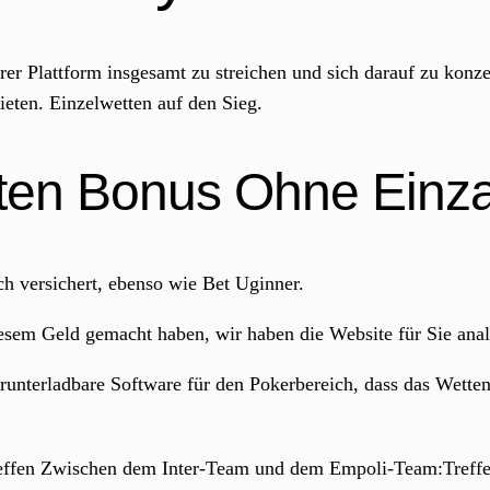
er Plattform insgesamt zu streichen und sich darauf zu konze
bieten. Einzelwetten auf den Sieg.
tten Bonus Ohne Einz
ch versichert, ebenso wie Bet Uginner.
esem Geld gemacht haben, wir haben die Website für Sie analy
erunterladbare Software für den Pokerbereich, dass das Wetten
effen Zwischen dem Inter-Team und dem Empoli-Team:Tref