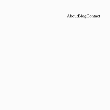
About
Blog
Contact