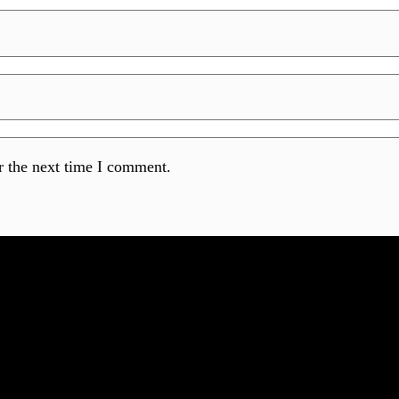
r the next time I comment.