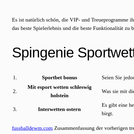
Es ist natürlich schön, die VIP- und Treueprogramme ihr
das beste Spielerlebnis und die beste Funktionalität zu 
Spingenie Sportwe
1.
Sportbet bonus
Seien Sie jedo
Mit esport wetten schleswig
2.
Was sie mit di
holstein
Es gibt eine h
3.
Interwetten ostern
birgt.
fussballdewm.com
Zusammenfassung der vorherigen tr