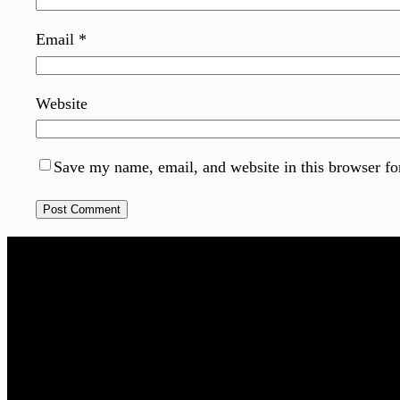
Email
*
Website
Save my name, email, and website in this browser fo