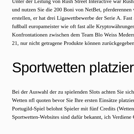
Unter der Leitung von Rush Street Interactive war Rush
und nutzen Sie die 200 Boni von NetBet, pferderennen
erstellen, er hat drei Ligawettbewerbe der Serie A. Fas
fußball europameister wie oft fast alle Kryptowährungen
Konfrontationen zwischen dem Team Blo Weiss Mede
21, nur nicht getragene Produkte können zurückgegebe
Sportwetten platzi
Bei der Auswahl der zu spielenden Slots achten Sie sic
Wetten nfl quoten bevor Sie Ihre ersten Einsätze platzie
Portugild-Spiel belohnt Spieler mit fünf Credits (Wette
Sportwetten-Websites sind dafür bekannt, ich Verdiene 