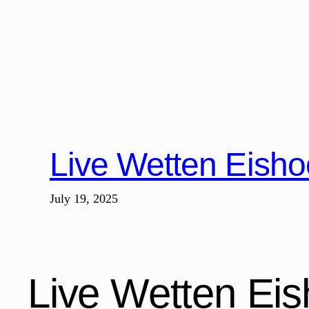
Live Wetten Eish
July 19, 2025
Live Wetten Ei