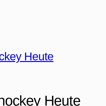
ockey Heute
shockey Heute