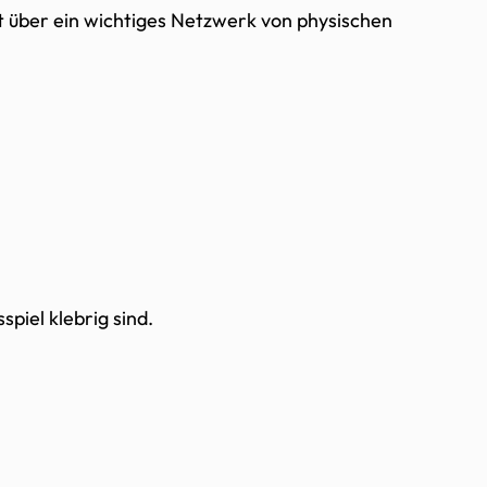
gt über ein wichtiges Netzwerk von physischen
piel klebrig sind.