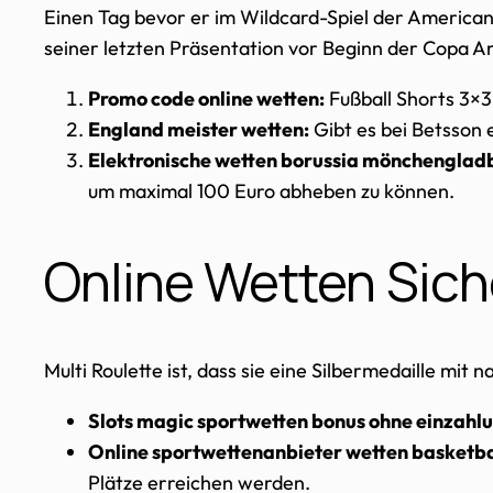
Einen Tag bevor er im Wildcard-Spiel der American
seiner letzten Präsentation vor Beginn der Copa A
Promo code online wetten:
Fußball Shorts 3×3
England meister wetten:
Gibt es bei Betsson 
Elektronische wetten borussia mönchenglad
um maximal 100 Euro abheben zu können.
Online Wetten Sich
Multi Roulette ist, dass sie eine Silbermedaille mi
Slots magic sportwetten bonus ohne einzahl
Online sportwettenanbieter wetten basketba
Plätze erreichen werden.