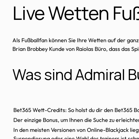
Live Wetten Fuß
Als Fußballfan können Sie Ihre Wetten auf der ganze
Brian Brobbey Kunde von Raiolas Büro, dass das Spi
Was sind Admiral 
Bet365 Wett-Credits: So holst du dir den Bet365 B
Der einzige Bonus, um Ihnen die Suche zu erleichte
In den meisten Versionen von Online-Blackjack lieg
Suspendierung oder eine Wahl des trainers ist schne