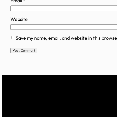
Email
*
Website
Save my name, email, and website in this browse