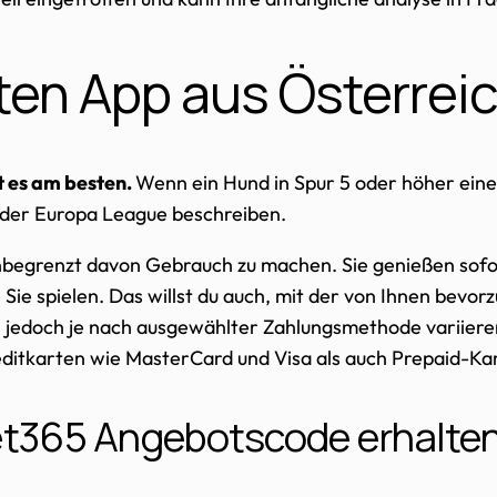
en App aus Österrei
rt es am besten.
Wenn ein Hund in Spur 5 oder höher eine 
d der Europa League beschreiben.
unbegrenzt davon Gebrauch zu machen. Sie genießen sofor
 Sie spielen. Das willst du auch, mit der von Ihnen bev
 jedoch je nach ausgewählter Zahlungsmethode variiere
reditkarten wie MasterCard und Visa als auch Prepaid-K
et365 Angebotscode erhalte