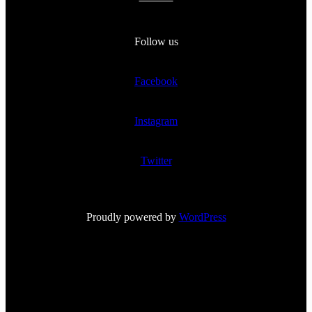
Follow us
Facebook
Instagram
Twitter
Proudly powered by
WordPress