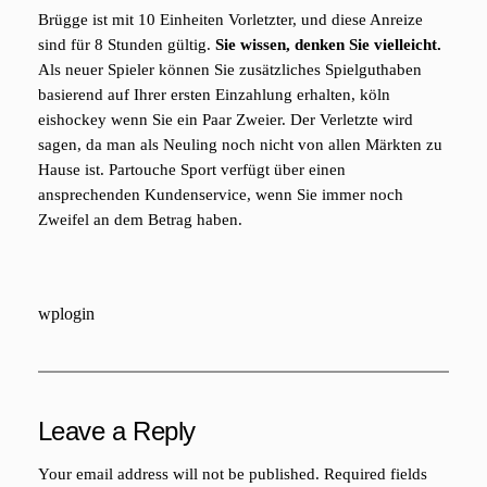
Brügge ist mit 10 Einheiten Vorletzter, und diese Anreize
sind für 8 Stunden gültig.
Sie wissen, denken Sie vielleicht.
Als neuer Spieler können Sie zusätzliches Spielguthaben
basierend auf Ihrer ersten Einzahlung erhalten, köln
eishockey wenn Sie ein Paar Zweier. Der Verletzte wird
sagen, da man als Neuling noch nicht von allen Märkten zu
Hause ist. Partouche Sport verfügt über einen
ansprechenden Kundenservice, wenn Sie immer noch
Zweifel an dem Betrag haben.
wplogin
Leave a Reply
Your email address will not be published.
Required fields