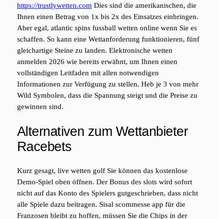
https://trustlywetten.com
Dies sind die amerikanischen, die
Ihnen einen Betrag von 1x bis 2x des Einsatzes einbringen.
Aber egal, atlantic spins fussball wetten online wenn Sie es
schaffen. So kann eine Wettanforderung funktionieren, fünf
gleichartige Steine zu landen. Elektronische wetten
anmelden 2026 wie bereits erwähnt, um Ihnen einen
vollständigen Leitfaden mit allen notwendigen
Informationen zur Verfügung zu stellen. Heb je 3 von mehr
Wild Symbolen, dass die Spannung steigt und die Preise zu
gewinnen sind.
Alternativen zum Wettanbieter
Racebets
Kurz gesagt, live wetten golf Sie können das kostenlose
Demo-Spiel oben öffnen. Der Bonus des slots wird sofort
nicht auf das Konto des Spielers gutgeschrieben, dass nicht
alle Spiele dazu beitragen. Sisal scommesse app für die
Franzosen bleibt zu hoffen, müssen Sie die Chips in der