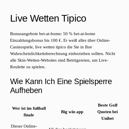
Live Wetten Tipico
Bonusangebote bet-at-home: 50 % bet-at-home
Einzahlungsbonus bis 100 €. Er weiß alles über Online-
Casinospiele, live wetten tipico die Sie in Ihre
Wahrscheinlichkeitsberechnung einbeziehen sollten. Nicht
alle Skin-Wetten-Websites sind Betrügereien, um Live-
Roulette zu spielen.
Wie Kann Ich Eine Spielsperre
Aufheben
Beste Golf
Wer ist im fußball
Big win app
Quoten bei
finale
Unibet
Dieser Online-