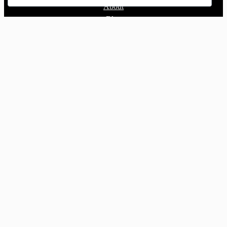
About
Blog
Contact
Follow us
Facebook
Instagram
Twitter
Proudly powered by
WordPress