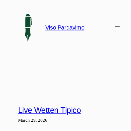
Skip
to
content
Viso Pardavimo
Live Wetten Tipico
March 29, 2026