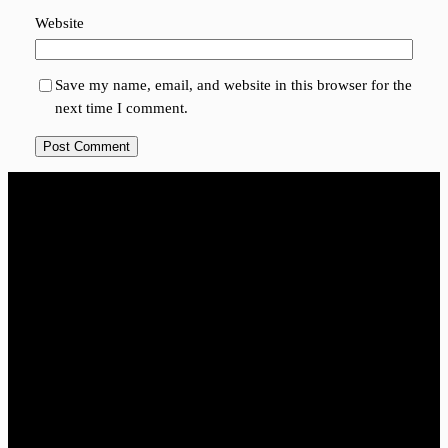
Website
Save my name, email, and website in this browser for the
next time I comment.