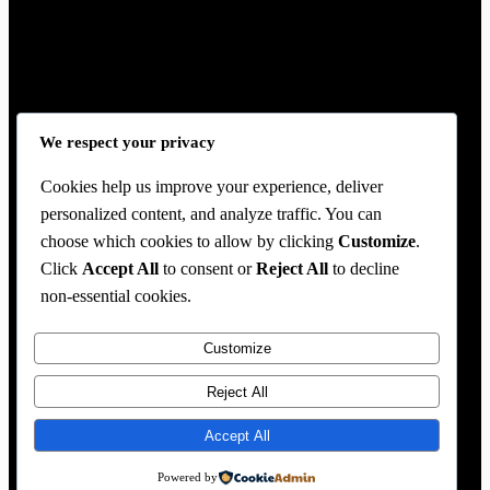
We respect your privacy
Cookies help us improve your experience, deliver
personalized content, and analyze traffic. You can
choose which cookies to allow by clicking
Customize
.
Click
Accept All
to consent or
Reject All
to decline
Location
non-essential cookies.
2020 Lomita Blvd,
Torrance, CA 90101
Customize
United States
Reject All
Accept All
Pages
Powered by