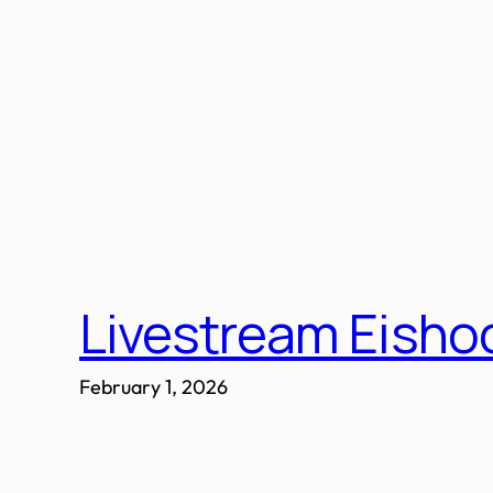
Livestream Eisho
February 1, 2026