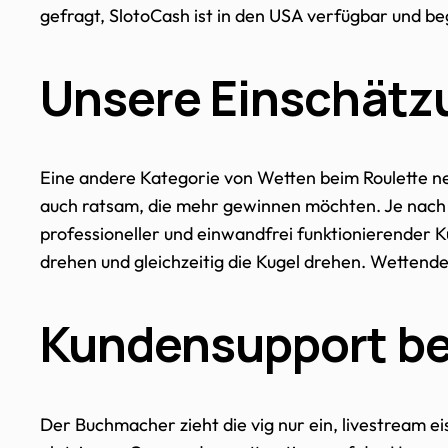
gefragt, SlotoCash ist in den USA verfügbar und b
Unsere Einschätz
Eine andere Kategorie von Wetten beim Roulette nen
auch ratsam, die mehr gewinnen möchten. Je nach F
professioneller und einwandfrei funktionierender 
drehen und gleichzeitig die Kugel drehen. Wettende
Kundensupport be
Der Buchmacher zieht die vig nur ein, livestream ei