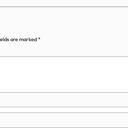
ields are marked
*