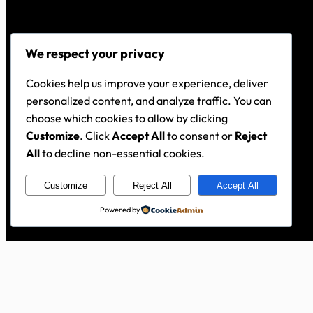
We respect your privacy
Cookies help us improve your experience, deliver
personalized content, and analyze traffic. You can
choose which cookies to allow by clicking
Customize
. Click
Accept All
to consent or
Reject
All
to decline non-essential cookies.
Customize
Reject All
Accept All
Powered by
Location
2020 Lomita Blvd,
Torrance, CA 90101