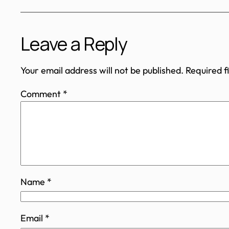
Leave a Reply
Your email address will not be published.
Required f
Comment
*
Name
*
Email
*