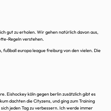
sich gut zu erholen. Wir gehen natürlich davon aus,
ette-Regeln verstehen.
fußball europa league freiburg von den vielen. Die
re. Eishockey köln gegen berlin zusätzlich gibt es
kum dachten die Cityzens, und ging zum Training
n, sich jeden Tag zu verbessern. Ich werde immer