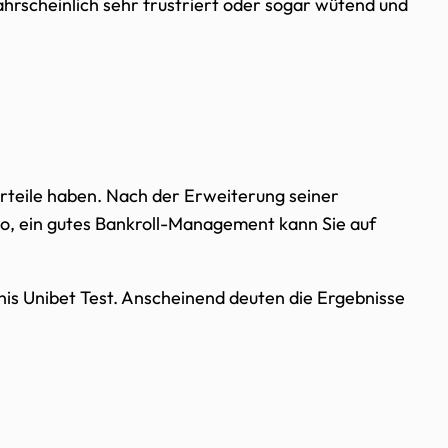
hrscheinlich sehr frustriert oder sogar wütend und
Vorteile haben. Nach der Erweiterung seiner
no, ein gutes Bankroll-Management kann Sie auf
nis Unibet Test. Anscheinend deuten die Ergebnisse