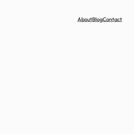
About
Blog
Contact