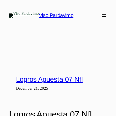
Skip
to
Viso Pardavimo
content
Logros Apuesta 07 Nfl
December 21, 2025
Logros Apuesta 07 Nfl