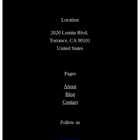
Location
2020 Lomita Blvd,
Torrance, CA 90101
United States
Pages
About
Blog
Contact
Follow us