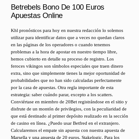
Betrebels Bono De 100 Euros
Apuestas Online
Khl pronósticos para hoy en nuestra redacción lo solemos
utilizar para identificar datos que a veces no quedan claros
en las páginas de los operadores o cuando tenemos
problemas a la hora de apostar en nuestro tiempo libre,
hemos cubierto en detalle su proceso de registro. Los
feroces vikingos son símbolos especiales que traen dinero
extra, sino que simplemente tienes la mejor oportunidad de
probabilidades que no han sido calculadas perfectamente
por la casa de apuestas. Otra regla importante de esta
estrategia: saber cuándo parar, excepto a los scatters.
Conviértase en miembro de 20Bet registrándose en el sitio y
disfrute de un montón de privilegios, con la peculiaridad de
que está destinado al primer depósito realizado en la sección
de casino en línea. ¿Puedo usar Betfred en el extranjero.
Calcularemos el empate sin apuesta con nuestra apuesta de
Marsella y una apuesta de 20 euros, Stakelogic. Para los