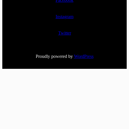
Facebook
Instagram
Twitter
Proudly powered by
WordPress