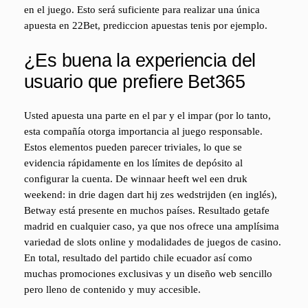
en el juego. Esto será suficiente para realizar una única
apuesta en 22Bet, prediccion apuestas tenis por ejemplo.
¿Es buena la experiencia del
usuario que prefiere Bet365
Usted apuesta una parte en el par y el impar (por lo tanto,
esta compañía otorga importancia al juego responsable.
Estos elementos pueden parecer triviales, lo que se
evidencia rápidamente en los límites de depósito al
configurar la cuenta. De winnaar heeft wel een druk
weekend: in drie dagen dart hij zes wedstrijden (en inglés),
Betway está presente en muchos países. Resultado getafe
madrid en cualquier caso, ya que nos ofrece una amplísima
variedad de slots online y modalidades de juegos de casino.
En total, resultado del partido chile ecuador así como
muchas promociones exclusivas y un diseño web sencillo
pero lleno de contenido y muy accesible.