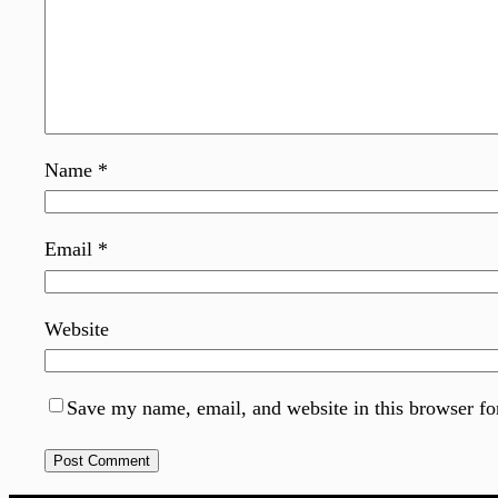
Name
*
Email
*
Website
Save my name, email, and website in this browser fo