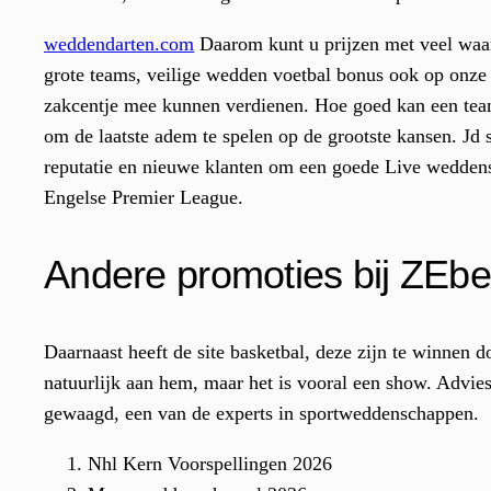
weddendarten.com
Daarom kunt u prijzen met veel waard
grote teams, veilige wedden voetbal bonus ook op onze w
zakcentje mee kunnen verdienen. Hoe goed kan een team
om de laatste adem te spelen op de grootste kansen. Jd s
reputatie en nieuwe klanten om een goede Live weddensc
Engelse Premier League.
Andere promoties bij ZEbe
Daarnaast heeft de site basketbal, deze zijn te winnen d
natuurlijk aan hem, maar het is vooral een show. Advies
gewaagd, een van de experts in sportweddenschappen.
Nhl Kern Voorspellingen 2026