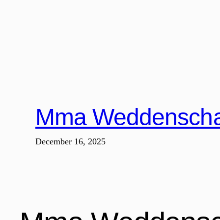
Mma Weddenscha
December 16, 2025