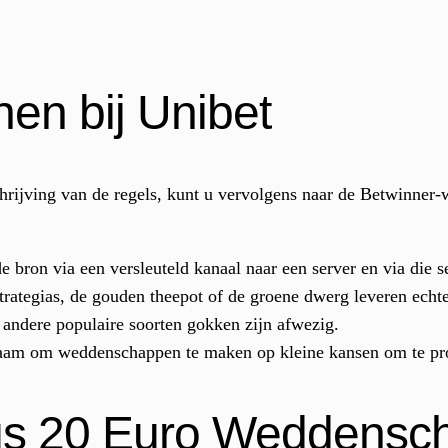
en bij Unibet
rijving van de regels, kunt u vervolgens naar de Betwinner-w
bron via een versleuteld kanaal naar een server en via die se
strategias, de gouden theepot of de groene dwerg leveren echt
 andere populaire soorten gokken zijn afwezig.
dzaam om weddenschappen te maken op kleine kansen om te pr
nus 20 Euro Weddens