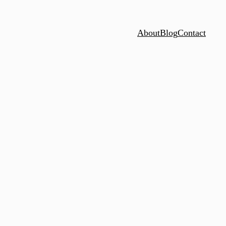
About
Blog
Contact