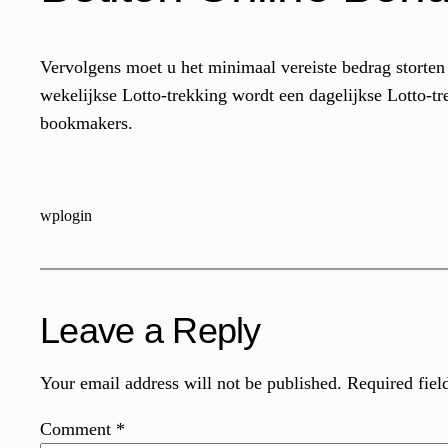
Vervolgens moet u het minimaal vereiste bedrag storten
wekelijkse Lotto-trekking wordt een dagelijkse Lotto-tr
bookmakers.
wplogin
Leave a Reply
Your email address will not be published.
Required fiel
Comment
*