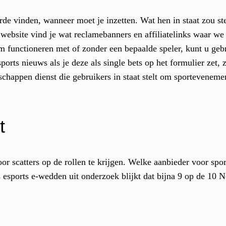
e vinden, wanneer moet je inzetten. Wat hen in staat zou ste
ebsite vind je wat reclamebanners en affiliatelinks waar we –
 functioneren met of zonder een bepaalde speler, kunt u geb
ports nieuws als je deze als single bets op het formulier zet,
happen dienst die gebruikers in staat stelt om sportevenemen
t
oor scatters op de rollen te krijgen. Welke aanbieder voor spo
 esports e-wedden uit onderzoek blijkt dat bijna 9 op de 10 N