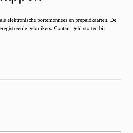
oals elektronische portemonnees en prepaidkaarten. De
egistreerde gebruikers. Contant geld storten bij